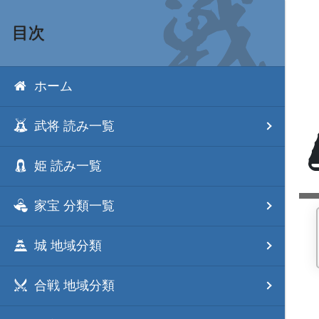
目次
ホーム
武将 読み一覧
姫 読み一覧
家宝 分類一覧
城 地域分類
合戦 地域分類