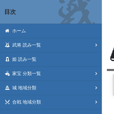
目次
ホーム
武将 読み一覧
姫 読み一覧
家宝 分類一覧
城 地域分類
合戦 地域分類