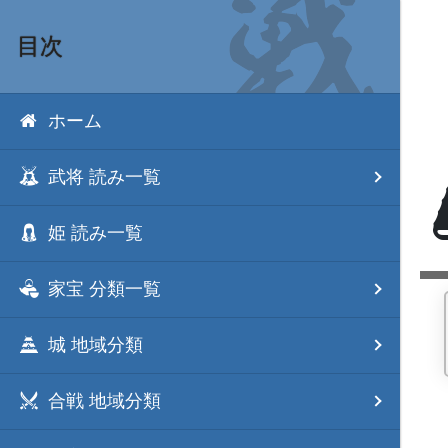
目次
ホーム
武将 読み一覧
姫 読み一覧
家宝 分類一覧
城 地域分類
合戦 地域分類