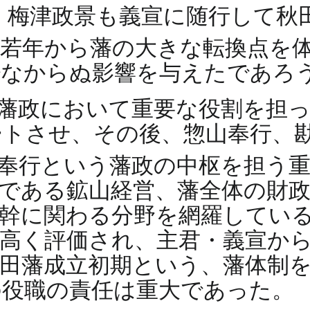
）、梅津政景も義宣に随行して
、若年から藩の大きな転換点を
少なからぬ影響を与えたであろ
藩政において重要な役割を担
トさせ、その後、惣山奉行、
町奉行という藩政の中枢を担う
である鉱山経営、藩全体の財
幹に関わる分野を網羅してい
高く評価され、主君・義宣か
田藩成立初期という、藩体制
の役職の責任は重大であった。