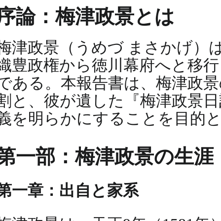
序論：梅津政景とは
梅津政景（うめづ まさかげ）
織豊政権から徳川幕府へと移行
である。本報告書は、梅津政景
割と、彼が遺した『梅津政景日
義を明らかにすることを目的
第一部：梅津政景の生涯
第一章：出自と家系