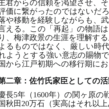
主君からの信頼を渇望させ、
評価に繋がったのではないだろ
落や移動を経験しながらも、武
言える。この「再起」の物語は
り、梅津政景の生涯を理解する
よるものではなく、厳しい時代
れようとする強い意志の賜物
国から江戸初期への移行期にお
第二章：佐竹氏家臣としての活
慶長5年（1600年）の関ヶ原
国秋田20万石（実高はそれ以