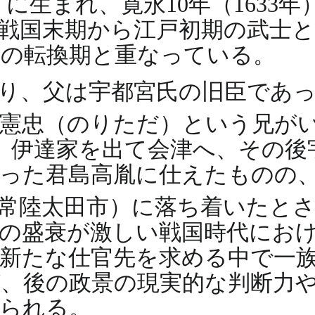
）に生まれ、寛永10年（163
、戦国末期から江戸初期の武士
代の転換期と重なっている。
り、父は宇都宮氏の旧臣であ
憲忠（のりただ）という兄が
、伊達家を出て会津へ、その後
った君島高胤に仕えたものの
県常陸太田市）に落ち着いたと
の盛衰が激しい戦国時代にお
新たな仕官先を求める中で一
、後の政景の現実的な判断力
られる。