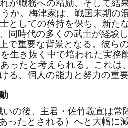
それが職務への精励、そして結
うか。梅津家は、戦国末期の
士としての矜持を保ち、新た
、同時代の多くの武士が経験
上で重要な背景となる。彼ら
を生き抜く中で培われた実務
であったと考えられる。これは
ける、個人の能力と努力の重
動
の戦いの後、主君・佐竹義宣は常
上あったとされる）へと大幅に