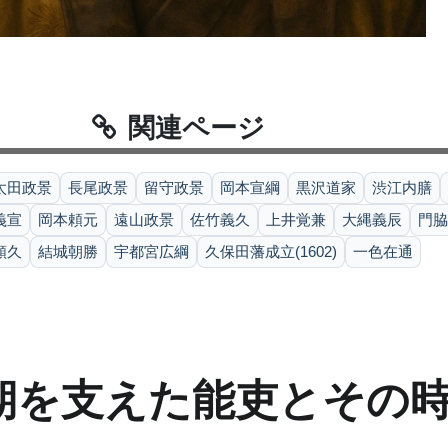
関連ページ
太田政景
長尾政景
留守政景
岡本宣綱
黒沢道家
渋江内膳
義宣
岡本頼元
遠山政景
佐竹義久
上井覚兼
大縄義辰
門脇
頼久
結城朝勝
宇都宮広綱
久保田藩成立(1602)
一色在通
期を支えた能吏とその