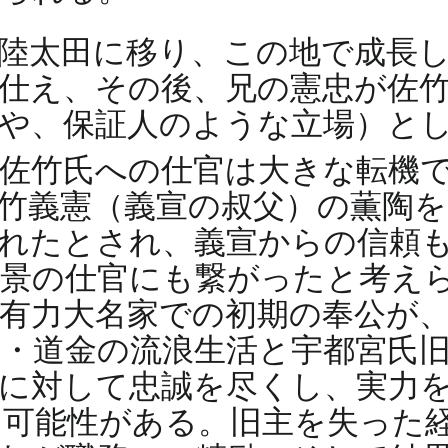
常陸太田に移り、この地で成長
仕え、その後、兄の憲忠が佐
や、保証人のような立場）と
佐竹氏への仕官は大きな転機
竹義憲（義宣の叔父）の薫陶
れたとされ、義宣からの信頼
政景の仕官にも繋がったと考え
有力大名家での初期の奉公が
・道金の流浪生活と宇都宮氏
に対して忠誠を尽くし、実力
可能性がある。旧主を失った