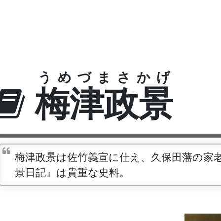
うめづまさかげ
梅津政景
梅津政景は佐竹義宣に仕え、久保田藩の家
景日記』は貴重な史料。