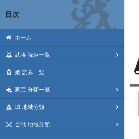
目次
ホーム
武将 読み一覧
姫 読み一覧
家宝 分類一覧
城 地域分類
合戦 地域分類