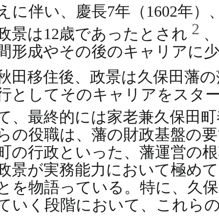
えに伴い、慶長7年（1602年
2
政景は12歳であったとされ
間形成やその後のキャリアに
秋田移住後、政景は久保田藩の
行としてそのキャリアをスター
て、最終的には家老兼久保田
らの役職は、藩の財政基盤の要
町の行政といった、藩運営の根
政景が実務能力において極めて
とを物語っている。特に、久保
ていく段階において、これら