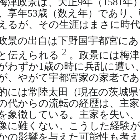
梅津政景は、天正9年（1581年
。享年53歳（数え年）であり
えるが、その生涯はまさに時
政景の出自は下野国宇都宮にあ
2
と伝えられる
。政景には梅津
がわずか1歳の時に兵乱に遭い
が、やがて宇都宮家の家老であ
的には常陸太田（現在の茨城
の代からの流転の経歴は、主家
を象徴している。主家を失い、
像に難くない。こうした経験が
かの影響を与えた可能性も考え