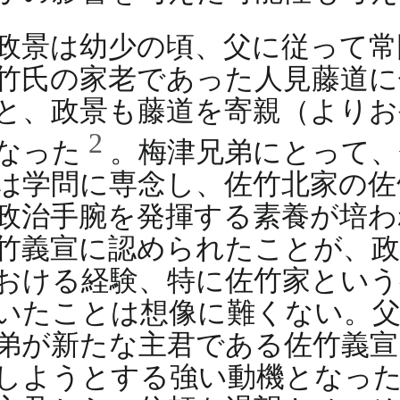
政景は幼少の頃、父に従って
竹氏の家老であった人見藤道に
と、政景も藤道を寄親（よりお
2
なった
。梅津兄弟にとって、
は学問に専念し、佐竹北家の佐
政治手腕を発揮する素養が培わ
竹義宣に認められたことが、
おける経験、特に佐竹家という
いたことは想像に難くない。父
弟が新たな主君である佐竹義宣
しようとする強い動機となった