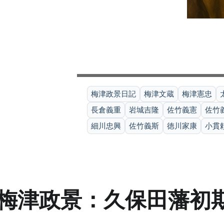
梅津政景日記
梅津文蔵
梅津憲忠
長倉義重
岩城吉隆
佐竹義憲
佐竹
細川忠興
佐竹義斯
徳川家康
小貫
梅津政景：久保田藩初