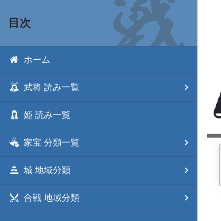
目次
ホーム
武将 読み一覧
姫 読み一覧
家宝 分類一覧
城 地域分類
合戦 地域分類