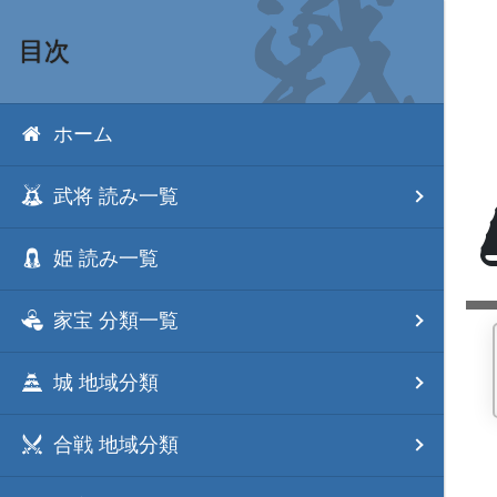
目次
ホーム
武将 読み一覧
姫 読み一覧
家宝 分類一覧
城 地域分類
合戦 地域分類