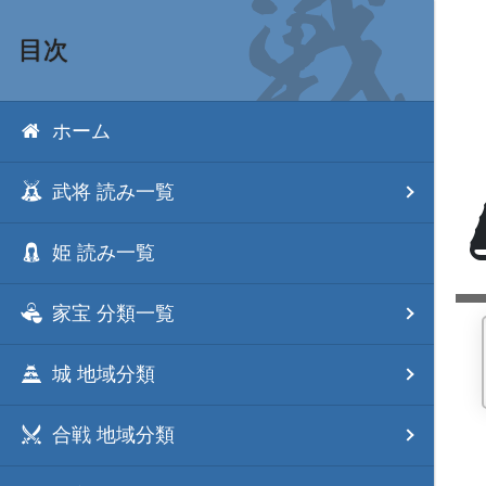
目次
ホーム
武将 読み一覧
姫 読み一覧
家宝 分類一覧
城 地域分類
合戦 地域分類