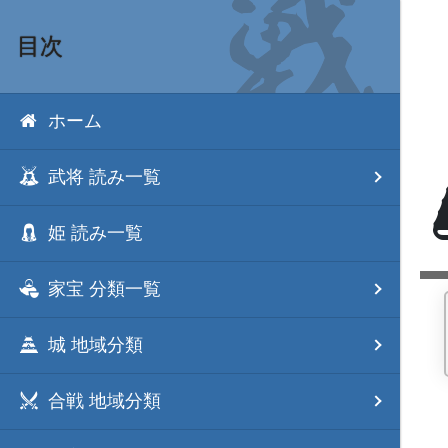
目次
ホーム
武将 読み一覧
姫 読み一覧
家宝 分類一覧
城 地域分類
合戦 地域分類