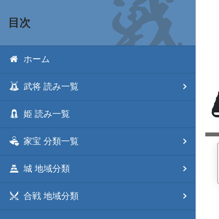
目次
ホーム
武将 読み一覧
姫 読み一覧
家宝 分類一覧
城 地域分類
合戦 地域分類