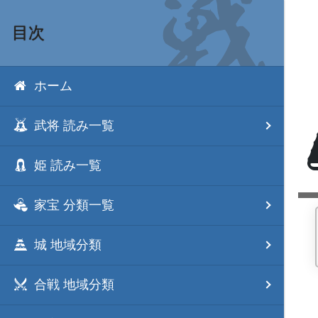
目次
ホーム
武将 読み一覧
姫 読み一覧
家宝 分類一覧
城 地域分類
合戦 地域分類