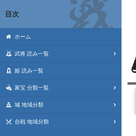
目次
ホーム
武将 読み一覧
姫 読み一覧
家宝 分類一覧
城 地域分類
合戦 地域分類