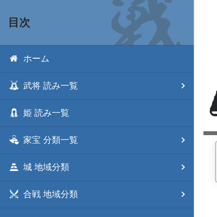
目次
ホーム
武将 読み一覧
姫 読み一覧
家宝 分類一覧
城 地域分類
合戦 地域分類