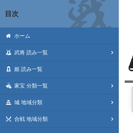
目次
ホーム
武将 読み一覧
姫 読み一覧
家宝 分類一覧
城 地域分類
合戦 地域分類