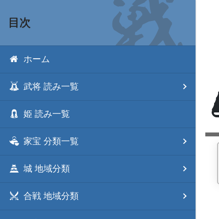
目次
ホーム
武将 読み一覧
姫 読み一覧
家宝 分類一覧
城 地域分類
合戦 地域分類