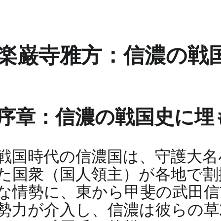
楽巌寺雅方：信濃の戦
序章：信濃の戦国史に埋
戦国時代の信濃国は、守護大名
た国衆（国人領主）が各地で割
な情勢に、東から甲斐の武田信
勢力が介入し、信濃は彼らの草