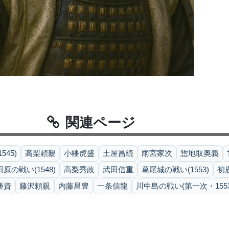
関連ページ
45)
高梨頼親
小幡虎盛
土屋昌続
雨宮家次
惣地取奥義
原の戦い(1548)
高梨秀政
武田信重
葛尾城の戦い(1553)
初
勝資
藤沢頼親
内藤昌豊
一条信龍
川中島の戦い(第一次・1553