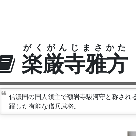
がくがんじまさかた
楽厳寺雅方
信濃国の国人領主で額岩寺駿河守と称され
躍した有能な僧兵武将。