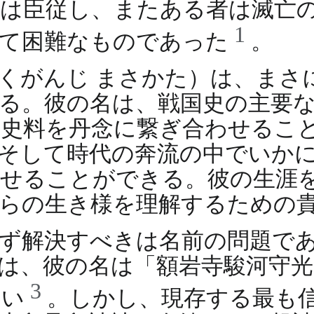
は臣従し、またある者は滅亡
1
めて困難なものであった
。
くがんじ まさかた）は、まさ
る。彼の名は、戦国史の主要
史料を丹念に繋ぎ合わせるこ
そして時代の奔流の中でいか
らせることができる。彼の生涯
らの生き様を理解するための
ず解決すべきは名前の問題で
は、彼の名は「額岩寺駿河守
3
多い
。しかし、現存する最も