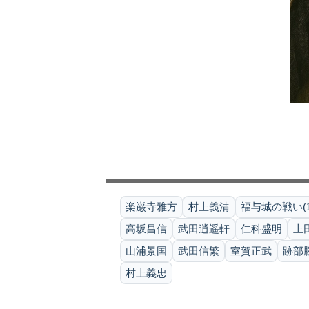
楽巌寺雅方
村上義清
福与城の戦い(15
高坂昌信
武田逍遥軒
仁科盛明
上田
山浦景国
武田信繁
室賀正武
跡部
村上義忠