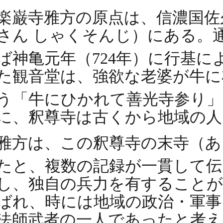
楽巌寺雅方の原点は、信濃国佐
さん しゃくそんじ）にある。
ば神亀元年（724年）に行基
た観音堂は、強欲な老婆が牛に
う「牛にひかれて善光寺参り
に、釈尊寺は古くから地域の人
雅方は、この釈尊寺の末寺（あ
たと、複数の記録が一貫して
し、独自の兵力を有することが
ばれ、時には地域の政治・軍事
法師武者の一人であったと考