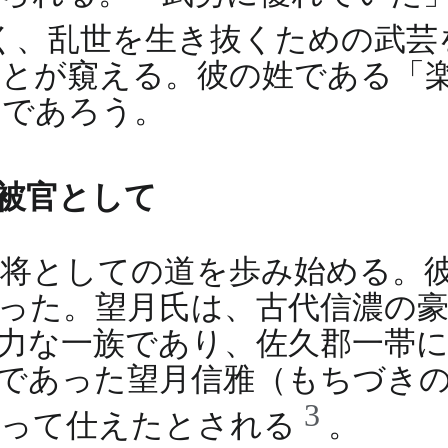
く、乱世を生き抜くための武芸
とが窺える。彼の姓である「
のであろう。
被官として
将としての道を歩み始める。
った。望月氏は、古代信濃の
力な一族であり、佐久郡一帯
であった望月信雅（もちづき
3
もって仕えたとされる
。