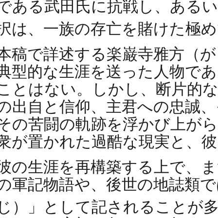
である武田氏に抗戦し、あるい
択は、一族の存亡を賭けた極
本稿で詳述する楽巌寺雅方（が
典型的な生涯を送った人物であ
ことはない。しかし、断片的な
の出自と信仰、主君への忠誠、
その苦闘の軌跡を浮かび上が
衆が置かれた過酷な現実と、彼
彼の生涯を再構築する上で、ま
の軍記物語や、後世の地誌類で
じ）」として記されることが