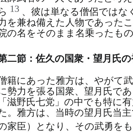
13
ら
、彼は単なる僧侶ではな
力を兼ね備えた人物であったこ
院の名をそのまま名乗ったも
第二節：佐久の国衆・望月氏の
僧籍にあった雅方は、やがて武
に勢力を張る国衆、望月氏であ
「滋野氏七党」の中でも特に有
た。雅方は、当時の望月氏当主
の家臣）となり、その武勇を