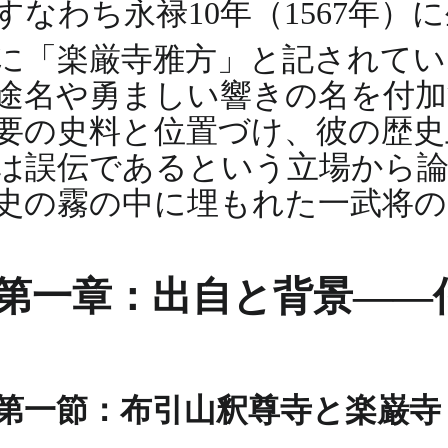
すなわち永禄10年（1567年
に「楽厳寺雅方」と記されて
途名や勇ましい響きの名を付加
要の史料と位置づけ、彼の歴史
は誤伝であるという立場から論
史の霧の中に埋もれた一武将の
第一章：出自と背景――
第一節：布引山釈尊寺と楽巌寺