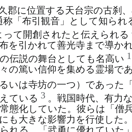
久郡に位置する天台宗の古刹、
通称「布引観音」として知られ
によって開創されたと伝えられる
布を引かれて善光寺まで導か
」の伝説の舞台としても名高い
々の篤い信仰を集める霊場で
るいは寺坊の一つ）であった
3
伝えている
。戦国時代、有力
常態化していた。彼らは「僧
にも大きな影響力を行使した
えられる。「武勇に優れていた