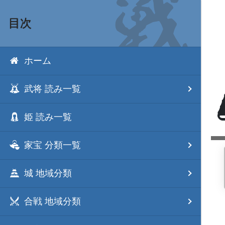
目次
ホーム
武将 読み一覧
姫 読み一覧
家宝 分類一覧
城 地域分類
合戦 地域分類