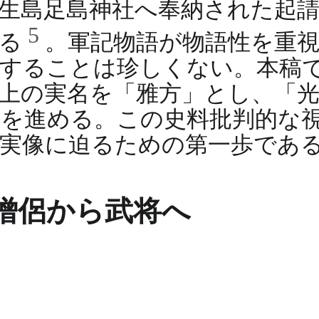
）に生島足島神社へ奉納された起
5
いる
。軍記物語が物語性を重
することは珍しくない。本稿
上の実名を「雅方」とし、「
を進める。この史料批判的な
実像に迫るための第一歩であ
僧侶から武将へ