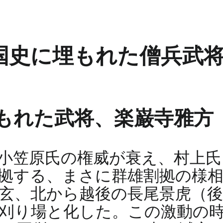
国史に埋もれた僧兵武
もれた武将、楽巌寺雅方
小笠原氏の権威が衰え、村上氏
拠する、まさに群雄割拠の様
玄、北から越後の長尾景虎（
刈り場と化した。この激動の