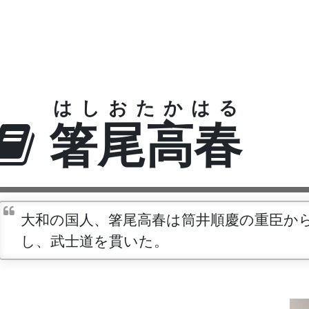
はしおたかはる
箸尾高春
大和の国人、箸尾高春は筒井順慶の重臣か
し、武士道を貫いた。