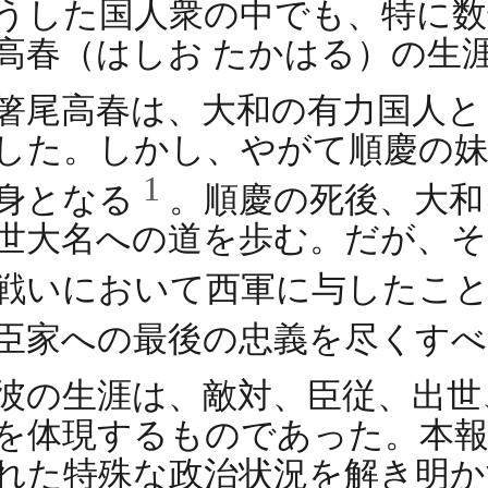
うした国人衆の中でも、特に数
高春（はしお たかはる）の生
箸尾高春は、大和の有力国人と
した。しかし、やがて順慶の妹
1
身となる
。順慶の死後、大和
世大名への道を歩む。だが、そ
戦いにおいて西軍に与したこ
臣家への最後の忠義を尽くす
彼の生涯は、敵対、臣従、出世
を体現するものであった。本報
れた特殊な政治状況を解き明か