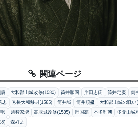
関連ページ
順慶
大和郡山城改修(1580)
筒井順国
岸田忠氏
筒井定慶
筒井
遠忠
秀長大和移封(1585)
筒井城
筒井順盛
大和郡山城の戦い(1
順興
越智家増
高取城改修(1585)
岡国高
本多利朝
多聞山城攻防
5)
森好之