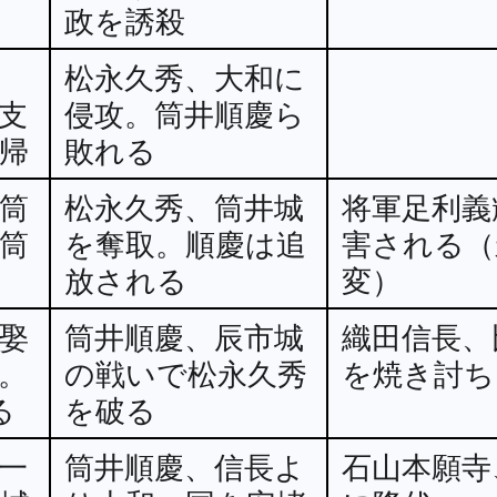
政を誘殺
松永久秀、大和に
支
侵攻。筒井順慶ら
帰
敗れる
筒
松永久秀、筒井城
将軍足利義
筒
を奪取。順慶は追
害される（
放される
変）
娶
筒井順慶、辰市城
織田信長、
。
の戦いで松永久秀
を焼き討ち
る
を破る
一
筒井順慶、信長よ
石山本願寺