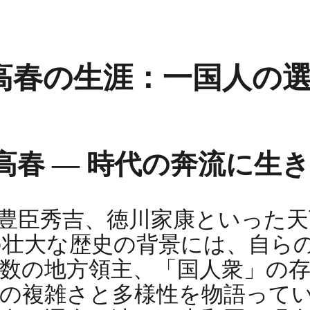
高春の生涯：一国人の
春 ― 時代の奔流に生
豊臣秀吉、徳川家康といった天
壮大な歴史の背景には、自ら
数の地方領主、「国人衆」の
の複雑さと多様性を物語って