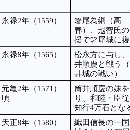
永禄2年（1559）
箸尾為綱（高
春）、越智氏の
援で箸尾城に復
永禄8年（1565）
松永方に与し、
井順慶と戦う（
井城の戦い）
元亀2年（1571）
筒井順慶の妹を
頃
り、和睦・臣従
知行4万石とな
天正8年（1580）
織田信長の一国