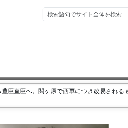
ら豊臣直臣へ。関ヶ原で西軍につき改易される