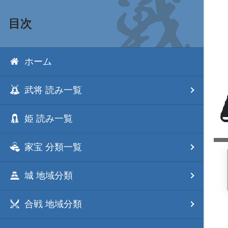
目次
ホーム
武将 読み一覧
姫 読み一覧
家宝 分類一覧
城 地域分類
合戦 地域分類