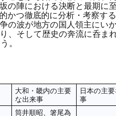
坂の陣における決断と最期に
的かつ徹底的に分析・考察す
争の波が地方の国人領主にい
図り、そして歴史の奔流に呑ま
ろう。
大和・畿内の主要
日本の主要
な出来事
事
筒井順昭、箸尾為