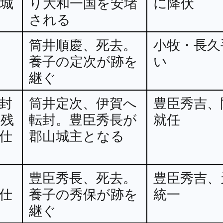
城
り大和一国を安堵
に降伏
される
筒井順慶、死去。
小牧・長久
養子の定次が跡を
い
継ぐ
封
筒井定次、伊賀へ
豊臣秀吉、
に残
転封。豊臣秀長が
就任
仕
郡山城主となる
豊臣秀長、死去。
豊臣秀吉、
仕
養子の秀保が跡を
統一
継ぐ