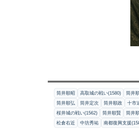
筒井順昭
高取城の戦い(1580)
筒井
筒井順弘
筒井定次
筒井順政
十市
桜井城の戦い(1562)
筒井順賢
筒井
松倉右近
中坊秀祐
南都復興支援(158