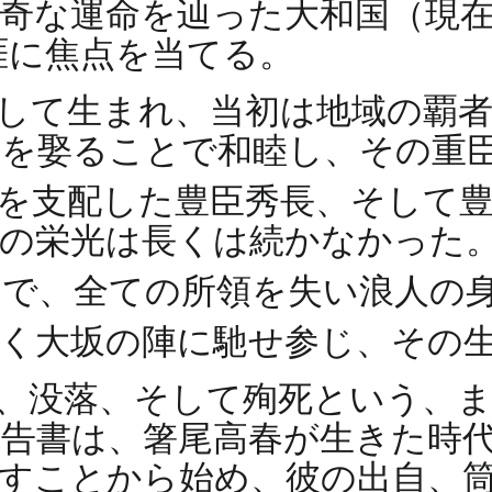
奇な運命を辿った大和国（現
涯に焦点を当てる。
して生まれ、当初は地域の覇
を娶ることで和睦し、その重臣
を支配した豊臣秀長、そして
の栄光は長くは続かなかった
とで、全ての所領を失い浪人の
べく大坂の陣に馳せ参じ、その
、没落、そして殉死という、
告書は、箸尾高春が生きた時
すことから始め、彼の出自、