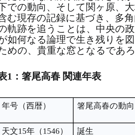
下での動向、そして関ヶ原、大
含む現存の記録に基づき、多角
の軌跡を追うことは、中央の政
が如何なる論理で生き残りを
ための、貴重な窓となるであ
表1：箸尾高春 関連年表
年号（西暦）
箸尾高春の動向
天文15年（1546）
誕生