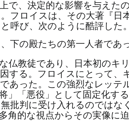
上で、決定的な影響を与えた
。フロイスは、その大著『日
ahai）」と呼び、次のように酷評した
は、下の殿たちの第一人者であ
な仏教徒であり、日本初のキ
起因する。フロイスにとって、
敵であった。この強烈なレッテ
将」「悪役」として固定化す
を無批判に受け入れるのではな
多角的な視点からその実像に