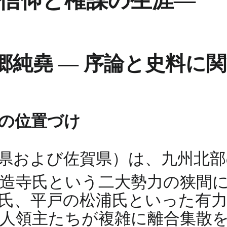
―信仰と権謀の生涯―
郷純堯 ― 序論と史料に
堯の位置づけ
県および佐賀県）は、九州北部
龍造寺氏という二大勢力の狭間
氏、平戸の松浦氏といった有力
人領主たちが複雑に離合集散