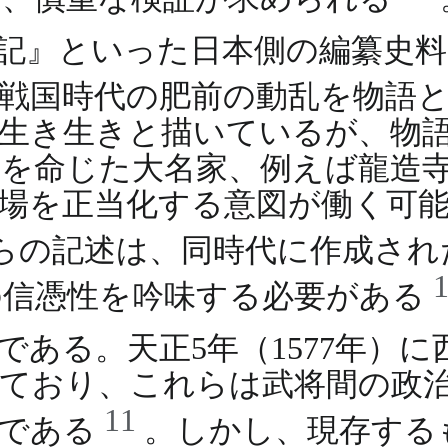
記』といった日本側の編纂史
、戦国時代の肥前の動乱を物語
生き生きと描いているが、物
を命じた大名家、例えば龍造
場を正当化する意図が働く可
らの記述は、同時代に作成され
の信憑性を吟味する必要がある
ある。天正5年（1577年）
ており、これらは武将間の政
11
料である
。しかし、現存する