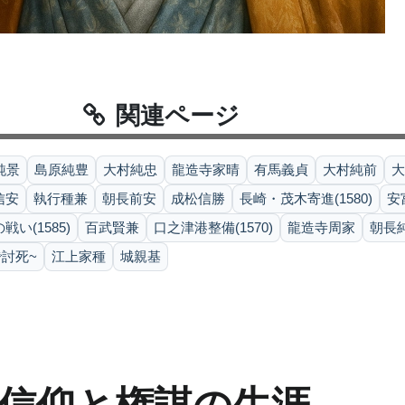
関連ページ
純景
島原純豊
大村純忠
龍造寺家晴
有馬義貞
大村純前
大
信安
執行種兼
朝長前安
成松信勝
長崎・茂木寄進(1580)
安
い(1585)
百武賢兼
口之津港整備(1570)
龍造寺周家
朝長
討死~
江上家種
城親基