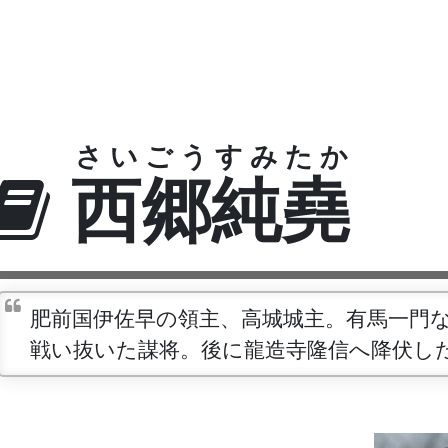
さいごうすみたか
西郷純堯
肥前国伊佐早の領主、高城城主。有馬一門
戦い抜いた謀将。後に龍造寺隆信へ降伏し