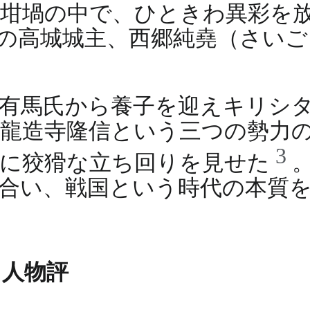
坩堝の中で、ひときわ異彩を
の高城城主、西郷純堯（さいご
有馬氏から養子を迎えキリシ
龍造寺隆信という三つの勢力
3
時に狡猾な立ち回りを見せた
合い、戦国という時代の本質
る人物評