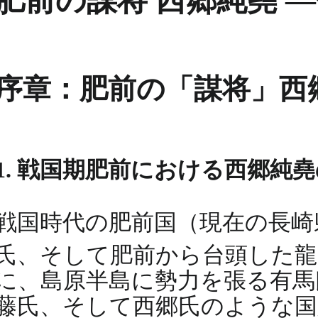
肥前の謀将 西郷純堯 
序章：肥前の「謀将」西
1. 戦国期肥前における西郷純
戦国時代の肥前国（現在の長崎
氏、そして肥前から台頭した
に、島原半島に勢力を張る有馬
藤氏、そして西郷氏のような国