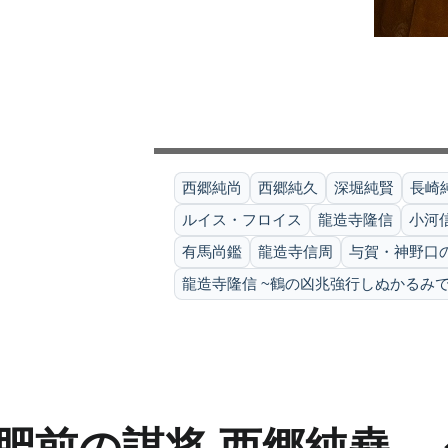
西郷純尚
西郷純久
深堀純賢
長崎
ルイス・フロイス
龍造寺隆信
小河
有馬尚鑑
龍造寺信周
与賀・神野口の戦
龍造寺隆信 ~鶴の凶兆強行しぬかるみで