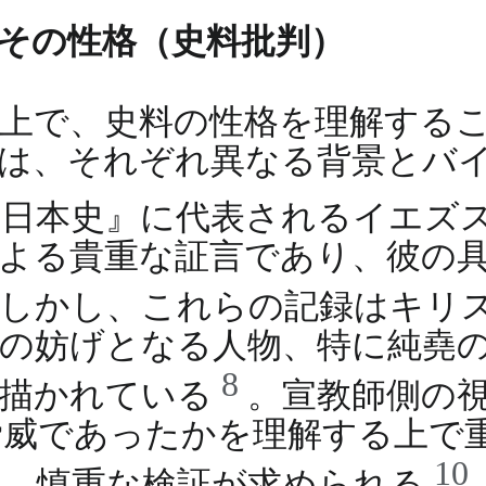
とその性格（史料批判）
上で、史料の性格を理解する
は、それぞれ異なる背景とバ
『日本史』に代表されるイエズ
よる貴重な証言であり、彼の
しかし、これらの記録はキリ
の妨げとなる人物、特に純堯
8
で描かれている
。宣教師側の
脅威であったかを理解する上で
10
は、慎重な検証が求められる