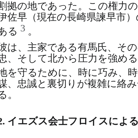
割拠の地であった。この権力の
伊佐早（現在の長崎県諫早市）
3
ある
。
彼は、主家である有馬氏、その
忠、そして北から圧力を強める
地を守るために、時に巧み、
謀、忠誠と裏切りが複雑に絡み
る。
2. イエズス会士フロイスによ