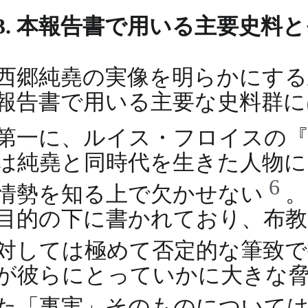
3. 本報告書で用いる主要史料
西郷純堯の実像を明らかにする
報告書で用いる主要な史料群に
第一に、ルイス・フロイスの
は純堯と同時代を生きた人物に
6
情勢を知る上で欠かせない
。
目的の下に書かれており、布教
対しては極めて否定的な筆致
が彼らにとっていかに大きな
た「事実」そのものについて