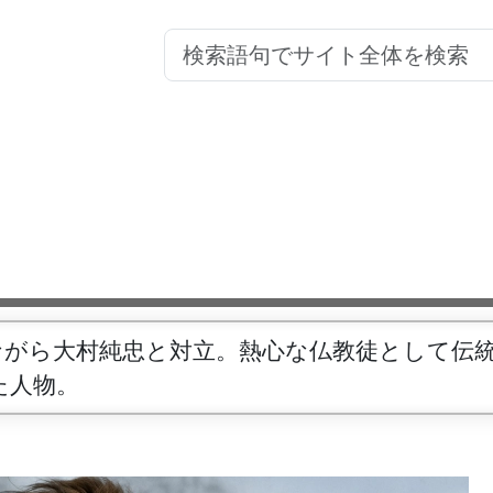
ながら大村純忠と対立。熱心な仏教徒として伝
た人物。