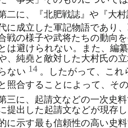
第二に、『北肥戦誌』や『大村
代に成立した軍記物語であり
合戦の様子や武将たちの動向を
とは避けられない。また、編纂
や、純堯と敵対した大村氏の立
14
らない
。したがって、これ
と照合することによって、そ
第三に、起請文などの一次史料で
に提出した起請文などが現存し
的に示す最も信頼性の高い史