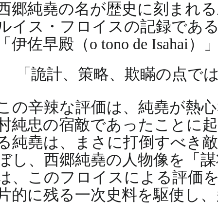
西郷純堯の名が歴史に刻まれる
ルイス・フロイスの記録である
「伊佐早殿（o tono de Is
「詭計、策略、欺瞞の点で
この辛辣な評価は、純堯が熱心
村純忠の宿敵であったことに
る純堯は、まさに打倒すべき
ぼし、西郷純堯の人物像を「謀
は、このフロイスによる評価
片的に残る一次史料を駆使し、