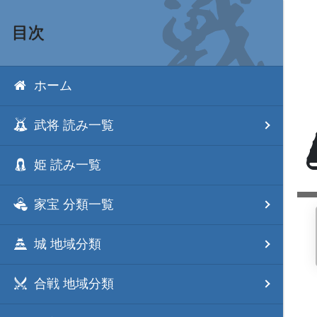
目次
ホーム
武将 読み一覧
姫 読み一覧
家宝 分類一覧
城 地域分類
合戦 地域分類