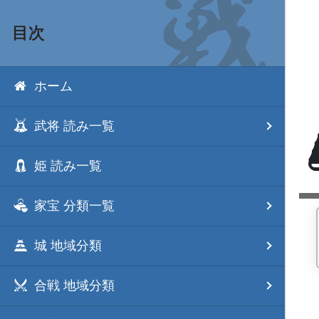
目次
ホーム
武将 読み一覧
姫 読み一覧
家宝 分類一覧
城 地域分類
合戦 地域分類