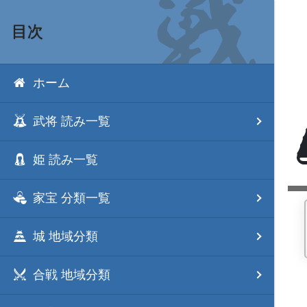
目次
ホーム
武将 読み一覧
姫 読み一覧
家宝 分類一覧
城 地域分類
合戦 地域分類