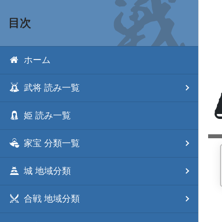
目次
ホーム
武将 読み一覧
姫 読み一覧
家宝 分類一覧
城 地域分類
合戦 地域分類