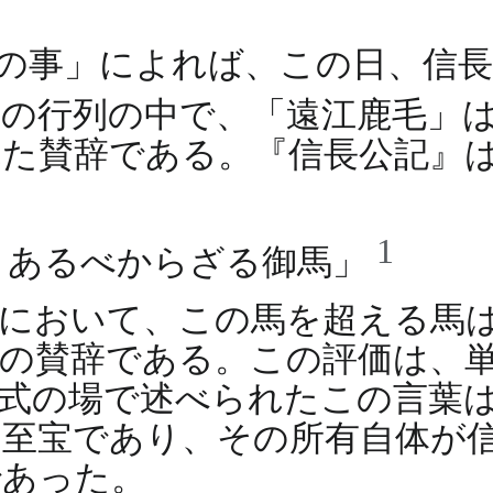
の事」によれば、この日、信
その行列の中で、「遠江鹿毛」
た賛辞である。『信長公記』
1
 あるべからざる御馬」
本において、この馬を超える馬
の賛辞である。この評価は、
式の場で述べられたこの言葉
至宝であり、その所有自体が
であった。