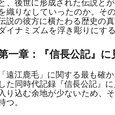
と、後世に形成された伝説とが
を織りなしていったのか。そ
伝説の彼方に横たわる歴史の真
ダイナミズムを浮き彫りにす
第一章：『信長公記』に
「遠江鹿毛」に関する最も確か
した同時代記録『信長公記』に
入り込む余地が少ないため、そ
持つ。