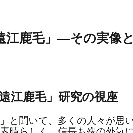
遠江鹿毛」―その実像
「遠江鹿毛」研究の視座
」と聞いて、多くの人々が思
素晴らしく、信長も殊の外気