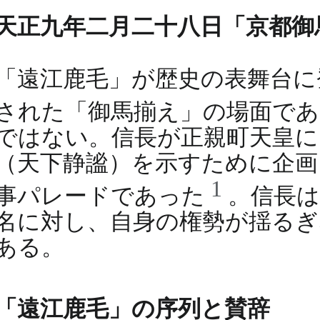
天正九年二月二十八日「京都御
「遠江鹿毛」が歴史の表舞台に登
された「御馬揃え」の場面で
ではない。信長が正親町天皇に
（天下静謐）を示すために企画
1
事パレードであった
。信長
名に対し、自身の権勢が揺る
ある。
「遠江鹿毛」の序列と賛辞