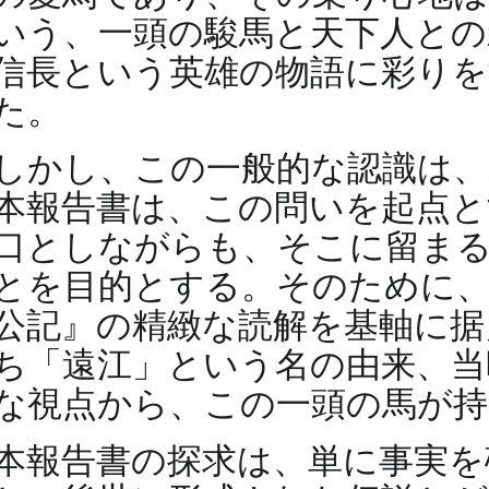
いう、一頭の駿馬と天下人との
信長という英雄の物語に彩りを
た。
しかし、この一般的な認識は
本報告書は、この問いを起点と
口としながらも、そこに留ま
とを目的とする。そのために、
公記』の精緻な読解を基軸に据
ち「遠江」という名の由来、当
な視点から、この一頭の馬が持
本報告書の探求は、単に事実を