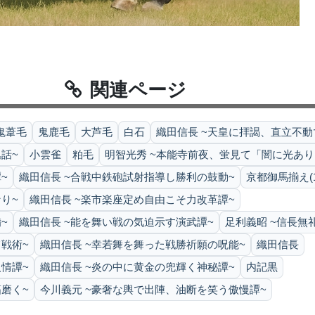
関連ページ
鬼葦毛
鬼鹿毛
大芦毛
白石
織田信長 ~天皇に拝謁、直立不動
話~
小雲雀
粕毛
明智光秀 ~本能寺前夜、蛍見て「闇に光あり
~
織田信長 ~合戦中鉄砲試射指導し勝利の鼓動~
京都御馬揃え(1
り~
織田信長 ~楽市楽座定め自由こそ力改革譚~
~
織田信長 ~能を舞い戦の気迫示す演武譚~
足利義昭 ~信長無
戦術~
織田信長 ~幸若舞を舞った戦勝祈願の呪能~
織田信長
情譚~
織田信長 ~炎の中に黄金の兜輝く神秘譚~
内記黒
磨く~
今川義元 ~豪奢な輿で出陣、油断を笑う傲慢譚~