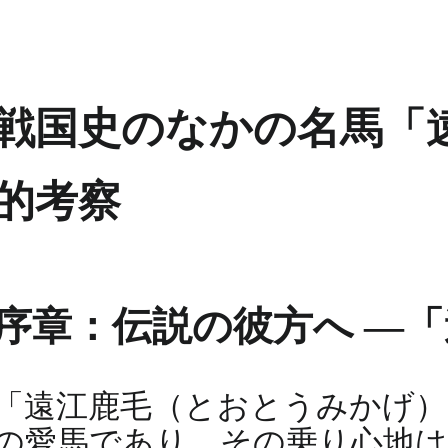
戦国史のなかの名馬「
的考察
序章：伝説の彼方へ ―
「遠江鹿毛（とおとうみかげ）
の愛馬であり、その乗り心地は