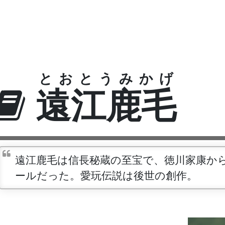
とおとうみかげ
遠江鹿毛
遠江鹿毛は信長秘蔵の至宝で、徳川家康か
ールだった。愛玩伝説は後世の創作。