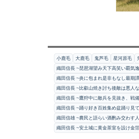
小鹿毛
大鹿毛
鬼芦毛
星河原毛
織田信長 ~琵琶湖望み天下高笑い覇気逸
織田信長 ~炎に包まれ是非もなし最期譚
織田信長 ~比叡山焼き討ち後敵は悪人な
織田信長 ~鷹狩中に敵兵を見抜き、戦備
織田信長 ~踊り好き百姓集め盆踊り見て
織田信雄 ~農民と語らい酒酌み交わす人
織田信長 ~安土城に黄金茶室を設け金箔