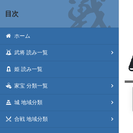
目次
ホーム
武将 読み一覧
姫 読み一覧
家宝 分類一覧
城 地域分類
合戦 地域分類