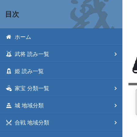
目次
ホーム
武将 読み一覧
姫 読み一覧
家宝 分類一覧
城 地域分類
合戦 地域分類