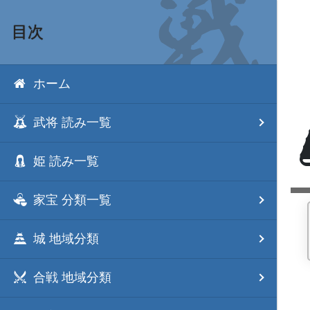
目次
ホーム
武将 読み一覧
姫 読み一覧
家宝 分類一覧
城 地域分類
合戦 地域分類