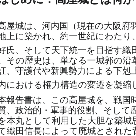
高屋城は、河内国（現在の大阪府
地上に築かれ、約一世紀にわたり
好氏、そして天下統一を目指す織
。その歴史は、単なる一城郭の沿
訌、守護代や新興勢力による下剋
内における権力構造の変遷を凝縮
本報告書は、この高屋城を、戦国
質、政治的・軍事的役割、そして
を本丸として利用した大胆な築城
て織田信長によって廃城とされた