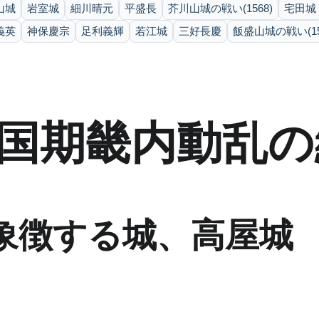
山城
岩室城
細川晴元
平盛長
芥川山城の戦い(1568)
宅田城
義英
神保慶宗
足利義輝
若江城
三好長慶
飯盛山城の戦い(15
国期畿内動乱の
象徴する城、高屋城