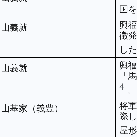
国
興
畠山義就
徴
し
興
畠山義就
「
4
。
将
畠山基家（義豊）
際
屋