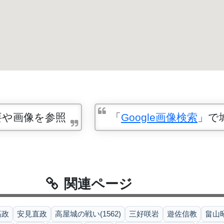
要や画像を参照
「
Google画像検索
」で
関連ページ
高政
安見直政
高屋城の戦い(1562)
三好咲岩
遊佐信教
畠山