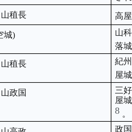
畠山稙長
高
山
空城)
落
紀州
畠山稙長
屋
三
畠山政国
屋
8
。
政
畠山高政