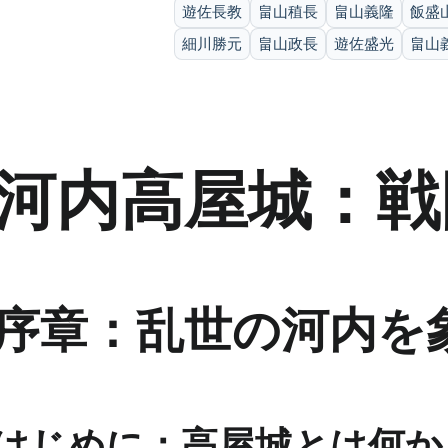
遊佐長教
畠山稙長
畠山義隆
飯盛
細川勝元
畠山政長
遊佐盛光
畠山
河内高屋城：戦
序章：乱世の河内を
はじめに：高屋城とは何か