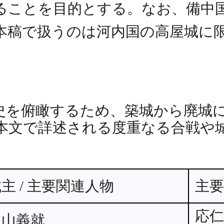
ることを目的とする。なお、備中
本稿で扱うのは河内国の高屋城に
史を俯瞰するため、築城から廃城
本文で詳述される度重なる合戦や
主 / 主要関連人物
主
応
畠山義就