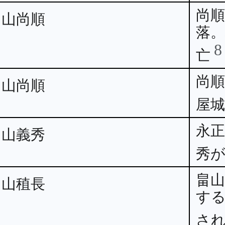
尚
畠山尚順
落
亡
尚
畠山尚順
屋
永
畠山義秀
秀
畠
畠山稙長
す
さ