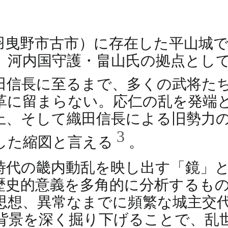
羽曳野市古市）に存在した平山城
、河内国守護・畠山氏の拠点とし
田信長に至るまで、多くの武将た
革に留まらない。応仁の乱を発端
上、そして織田信長による旧勢力
3
した縮図と言える
。
時代の畿内動乱を映し出す「鏡」
歴史的意義を多角的に分析するも
思想、異常なまでに頻繁な城主交
背景を深く掘り下げることで、乱