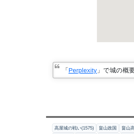
「
Perplexity
」で城の概
高屋城の戦い(1575)
畠山政国
畠山