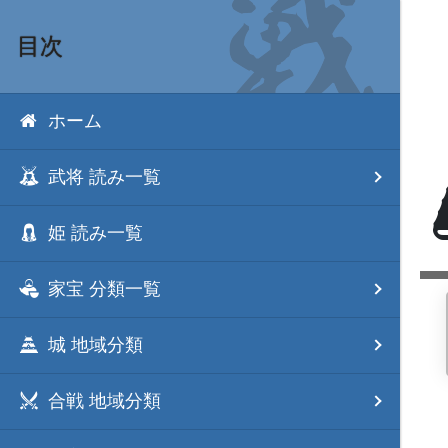
目次
ホーム
武将 読み一覧
姫 読み一覧
家宝 分類一覧
城 地域分類
合戦 地域分類