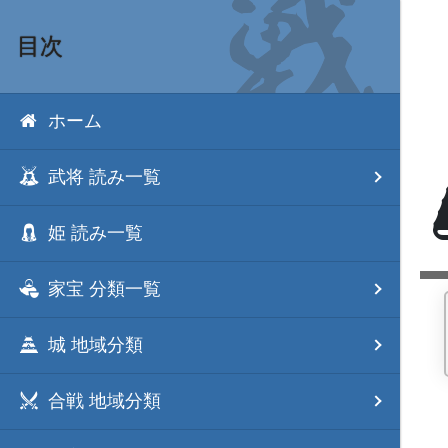
目次
ホーム
武将 読み一覧
姫 読み一覧
家宝 分類一覧
城 地域分類
合戦 地域分類