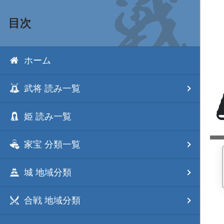
目次
ホーム
武将 読み一覧
姫 読み一覧
家宝 分類一覧
城 地域分類
合戦 地域分類