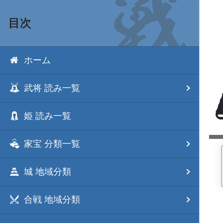
目次
ホーム
武将 読み一覧
姫 読み一覧
家宝 分類一覧
城 地域分類
合戦 地域分類