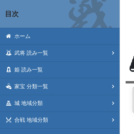
目次
ホーム
武将 読み一覧
姫 読み一覧
家宝 分類一覧
城 地域分類
合戦 地域分類