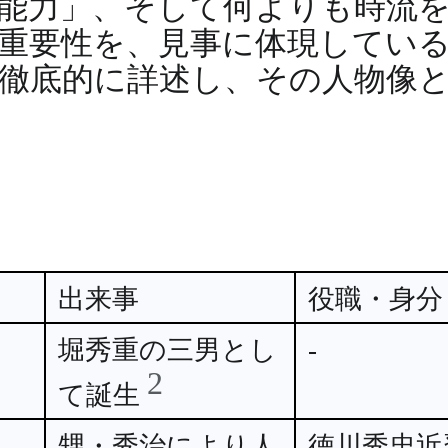
能力」、そして何よりも時流
重要性を、見事に体現してい
徹底的に詳述し、その人物像
出来事
役職・身分
堀秀重の三男とし
-
2
て誕生
甥・秀治により人
徳川秀忠近