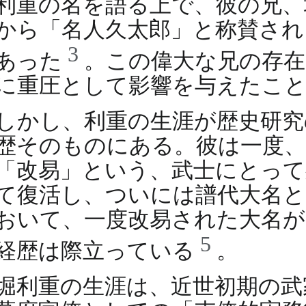
利重の名を語る上で、彼の兄、
から「名人久太郎」と称賛され
3
あった
。この偉大な兄の存在
に重圧として影響を与えたこ
しかし、利重の生涯が歴史研究
歴そのものにある。彼は一度、
「改易」という、武士にとって
て復活し、ついには譜代大名と
おいて、一度改易された大名が
5
経歴は際立っている
。
堀利重の生涯は、近世初期の武