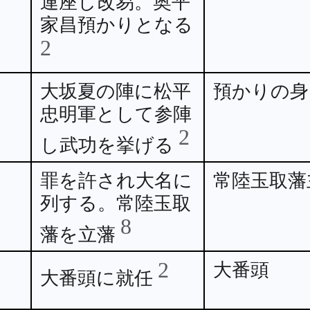
連座し改易。奥平
家昌預かりとなる
2
大坂夏の陣に松平
預かりの身
忠明軍として参陣
2
し武功を挙げる
罪を許され大名に
常陸玉取藩
列する。常陸玉取
8
藩を立藩
2
大番頭
大番頭に就任