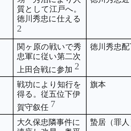
質として江戸へ。
徳川秀忠に仕える
2
関ヶ原の戦いで秀
徳川秀忠配
忠軍に従い第二次
2
上田合戦に参加
戦功により知行を
旗本
得る。従五位下伊
7
賀守叙任
大久保忠隣事件に
蟄居（罪人