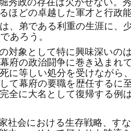
堀秀政の存在は欠かせない。
るほどの卓越した軍才と行政
は、弟である利重の生涯に、
とであろう。
の対象として特に興味深いの
幕府の政治闘争に巻き込まれ
死に等しい処分を受けながら
して幕府の要職を歴任するに
完全に大名として復帰する例
家社会における生存戦略、す