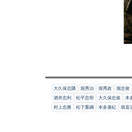
大久保忠隣
堀秀治
堀秀政
堀忠俊
酒井忠利
松平忠明
大久保忠俊
本
村上忠勝
松下重綱
本多康紀
堀直