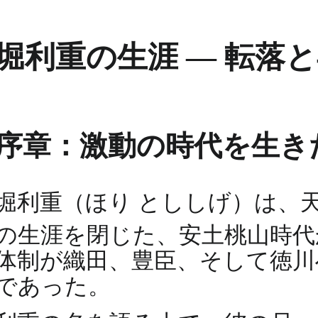
堀利重の生涯 ― 転落
序章：激動の時代を生き
堀利重（ほり とししげ）は、天正
の生涯を閉じた、安土桃山時
体制が織田、豊臣、そして徳川
であった。