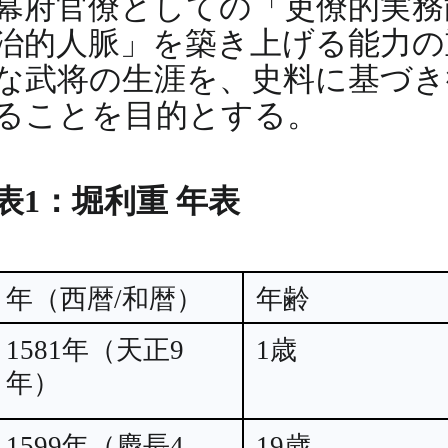
幕府官僚としての「吏僚的実務
治的人脈」を築き上げる能力の
な武将の生涯を、史料に基づき
ることを目的とする。
表1：堀利重 年表
年（西暦/和暦）
年齢
1581年（天正9
1歳
年）
1599年（慶長4
19歳