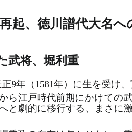
と再起、徳川譜代大名へ
た武将、堀利重
9年（1581年）に生を受け、寛
代から江戸時代前期にかけての
へと劇的に移行する、まさに