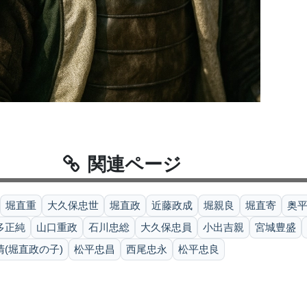
関連ページ
堀直重
大久保忠世
堀直政
近藤政成
堀親良
堀直寄
奥
多正純
山口重政
石川忠総
大久保忠員
小出吉親
宮城豊盛
清(堀直政の子)
松平忠昌
西尾忠永
松平忠良