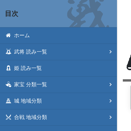
目次
ホーム
武将 読み一覧
姫 読み一覧
家宝 分類一覧
城 地域分類
合戦 地域分類