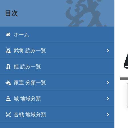
目次
ホーム
武将 読み一覧
姫 読み一覧
家宝 分類一覧
城 地域分類
合戦 地域分類