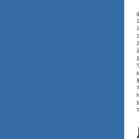
那須氏当主] Minaga
Taka
Naotsuna; Naots
対 --> Naot
T