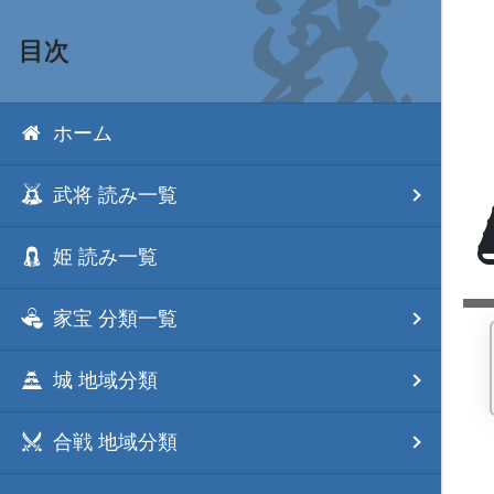
目次
ホーム
武将 読み一覧
姫 読み一覧
家宝 分類一覧
城 地域分類
合戦 地域分類