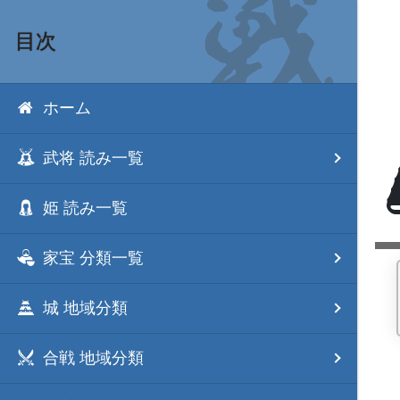
目次
ホーム
武将 読み一覧
姫 読み一覧
家宝 分類一覧
城 地域分類
合戦 地域分類