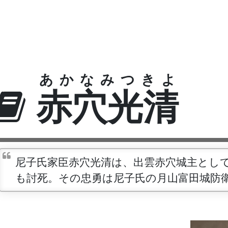
あかなみつきよ
赤穴光清
尼子氏家臣赤穴光清は、出雲赤穴城主とし
も討死。その忠勇は尼子氏の月山富田城防