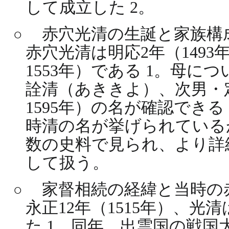
して成立した 2。
赤穴光清の生誕と家族構
赤穴光清は明応2年（1493
1553年）である 1。母
詮清（あききよ）、次男・定
1595年）の名が確認でき
時清の名が挙げられている
数の史料で見られ、より詳
して扱う。
家督相続の経緯と当時の
永正12年（1515年）、
た 1。同年、出雲国の戦