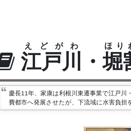
えどがわ
ほり
江戸川
・
堀
慶長11年、家康は利根川東遷事業で江戸川
費都市へ発展させたが、下流域に水害負担