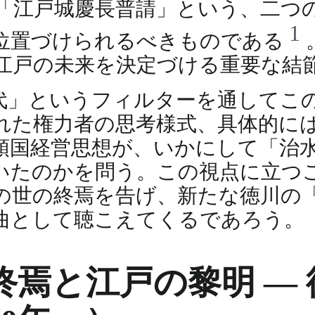
「江戸城慶長普請」という、二つ
1
位置づけられるべきものである
江戸の未来を決定づける重要な結
代」というフィルターを通してこ
れた権力者の思考様式、具体的に
領国経営思想が、いかにして「治
たのかを問う。この視点に立つこと
の世の終焉を告げ、新たな徳川の
曲として聴こえてくるであろう。
焉と江戸の黎明 ―