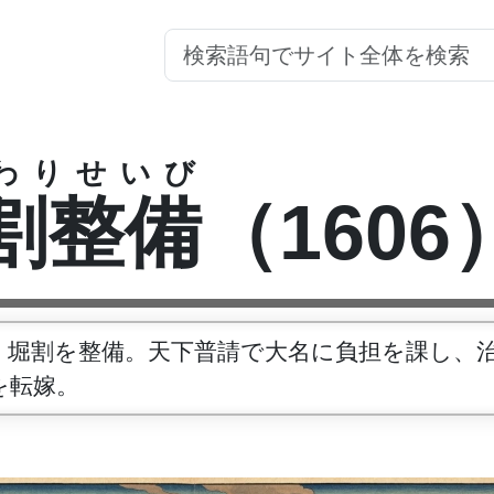
わりせいび
割整備
（1606
・堀割を整備。天下普請で大名に負担を課し、
を転嫁。