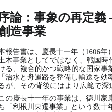
序論：事象の再定義 
創造事業
本報告書は、慶長十一年（1606
土木事業としてではなく、戦国時
ける、複合的かつ戦略的な国家事
「治水と舟運路を整備し輸送を効
るが、その背後にはより広範で深
この慶長十一年の事業は、徳川家
ち「利根川東遷事業」という数十