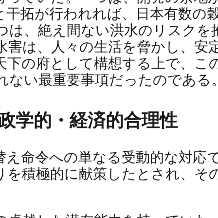
と干拓が行われれば、日本有数の
つは、絶え間ない洪水のリスクを
水害は、人々の生活を脅かし、安
天下の府として構想する上で、こ
れない最重要事項だったのである
地政学的・経済的合理性
替え命令への単なる受動的な対応
りを積極的に献策したとされ、そ