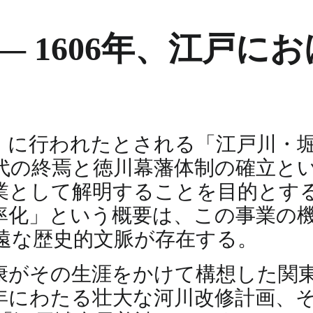
― 1606年、江戸に
年）に行われたとされる「江戸川・
代の終焉と徳川幕藩体制の確立と
業として解明することを目的とす
率化」という概要は、この事業の
遠な歴史的文脈が存在する。
康がその生涯をかけて構想した関
年にわたる壮大な河川改修計画、