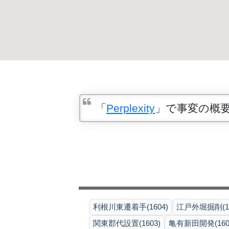
「
Perplexity
」で事変の概
利根川東遷着手(1604)
江戸外堀掘削(16
関東郡代設置(1603)
亀有新田開発(160