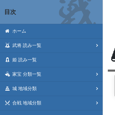
目次
ホーム
武将 読み一覧
姫 読み一覧
家宝 分類一覧
城 地域分類
合戦 地域分類