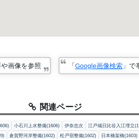
要や画像を参照
「
Google画像検索
」で
関連ページ
06)
小石川上水整備(1606)
伊奈忠次
江戸城日比谷入江埋立(16
9)
倉賀野河岸整備(1602)
松戸宿整備(1602)
日本橋架橋(1603)