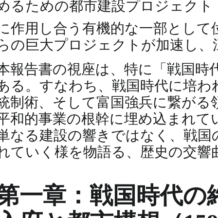
めるための都市建設プロジェクト
に作用し合う有機的な一部として
らの巨大プロジェクトが加速し、
本報告書の視座は、特に「戦国時
ある。すなわち、戦国時代に培わ
統制術、そして富国強兵に繋がる
平和的事業の根幹に埋め込まれてい
単なる建設の響きではなく、戦国
れていく様を物語る、歴史の交響
第一章：戦国時代の終