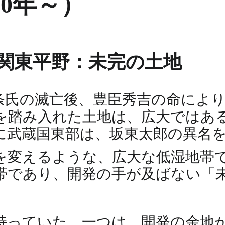
90年～）
）の関東平野：未完の土地
北条氏の滅亡後、豊臣秀吉の命によ
を踏み入れた土地は、広大ではあ
に武蔵国東部は、坂東太郎の異名
を変えるような、広大な低湿地帯
帯であり、開発の手が及ばない「
持っていた。一つは、開発の余地