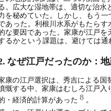
る。広大な湿地帯は、適切な治水
力を秘めていた。しかし、もう一
であった。利根川水系がもたらす
的な要因であった。家康が江戸を
するかという課題は、避けては通
2. なぜ江戸だったのか：
家康の江戸選択は、秀吉による国
憤慨する中、家康はむしろ江戸入
8
的・経済的計算があった
。