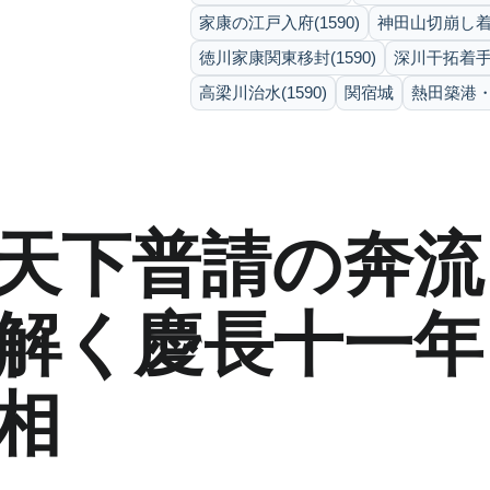
家康の江戸入府(1590)
神田山切崩し着手
徳川家康関東移封(1590)
深川干拓着手(1
高梁川治水(1590)
関宿城
熱田築港・堀
天下普請の奔流
解く慶長十一年
相