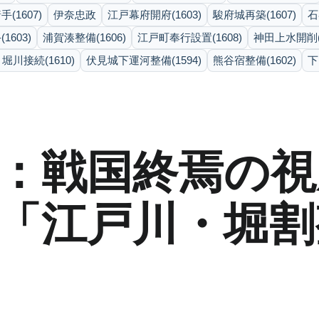
(1607)
伊奈忠政
江戸幕府開府(1603)
駿府城再築(1607)
石
603)
浦賀湊整備(1606)
江戸町奉行設置(1608)
神田上水開削(1
川接続(1610)
伏見城下運河整備(1594)
熊谷宿整備(1602)
下
：戦国終焉の視
「江戸川・堀割