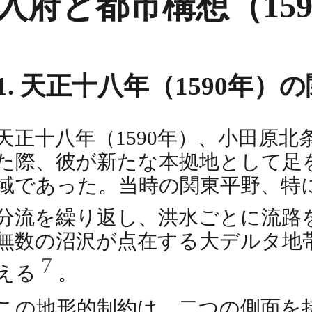
入府と都市構想（15
1. 天正十八年（1590年
天正十八年（1590年）、小田原
た際、彼が新たな本拠地として足
域であった。当時の関東平野、特
分流を繰り返し、洪水ごとに流路
無数の沼沢が点在する大デルタ地
7
える
。
この地形的制約は、二つの側面を