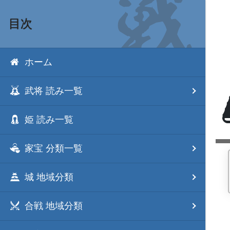
目次
ホーム
武将 読み一覧
姫 読み一覧
家宝 分類一覧
城 地域分類
合戦 地域分類