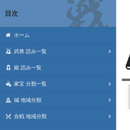
目次
ホーム
武将 読み一覧
姫 読み一覧
家宝 分類一覧
城 地域分類
合戦 地域分類