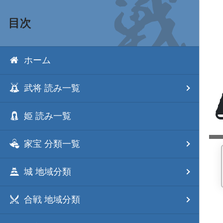
目次
ホーム
武将 読み一覧
姫 読み一覧
家宝 分類一覧
城 地域分類
合戦 地域分類