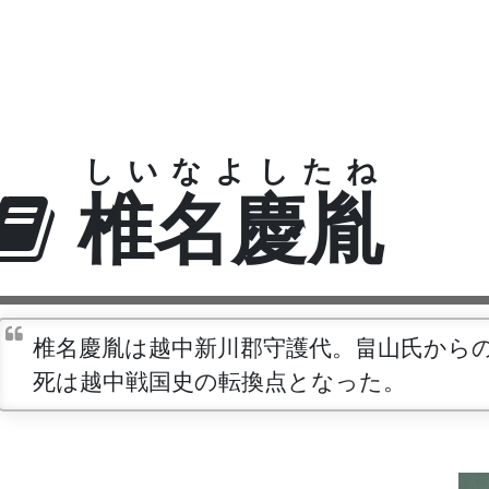
しいなよしたね
椎名慶胤
椎名慶胤は越中新川郡守護代。畠山氏から
死は越中戦国史の転換点となった。