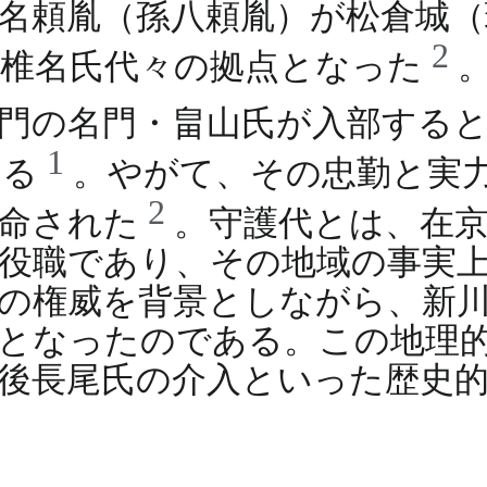
名頼胤（孫八頼胤）が松倉城（
2
、椎名氏代々の拠点となった
門の名門・畠山氏が入部する
1
なる
。やがて、その忠勤と実
2
任命された
。守護代とは、在
役職であり、その地域の事実
の権威を背景としながら、新
となったのである。この地理
後長尾氏の介入といった歴史