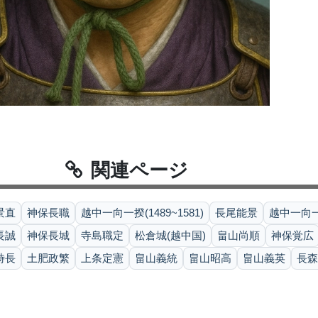
関連ページ
景直
神保長職
越中一向一揆(1489~1581)
長尾能景
越中一向一
長誠
神保長城
寺島職定
松倉城(越中国)
畠山尚順
神保覚広
時長
土肥政繁
上条定憲
畠山義統
畠山昭高
畠山義英
長森