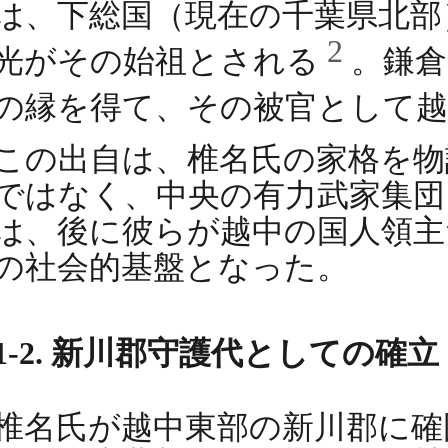
は、下総国（現在の千葉県北部
2
光がその始祖とされる
。鎌倉
の縁を得て、その被官として
この出自は、椎名氏の家格を物
ではなく、中央の有力武家集団
は、後に彼らが越中の国人領主
の社会的基盤となった。
1-2. 新川郡守護代としての確立
椎名氏が越中東部の新川郡に確