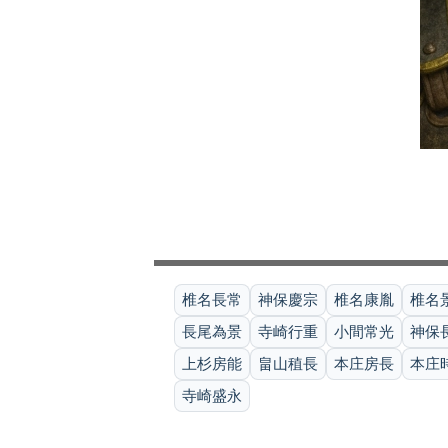
椎名長常
神保慶宗
椎名康胤
椎名
長尾為景
寺崎行重
小間常光
神保
上杉房能
畠山稙長
本庄房長
本庄
寺崎盛永