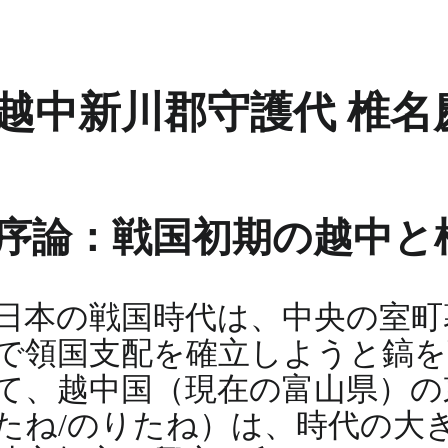
越中新川郡守護代 椎
序論：戦国初期の越中と
日本の戦国時代は、中央の室町
で領国支配を確立しようと鎬を
て、越中国（現在の富山県）の
たね/のりたね）は、時代の大