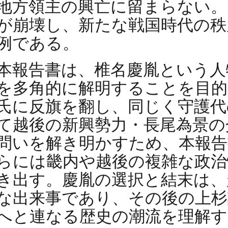
地方領主の興亡に留まらない。
が崩壊し、新たな戦国時代の秩
例である。
本報告書は、椎名慶胤という人
を多角的に解明することを目的
氏に反旗を翻し、同じく守護代
て越後の新興勢力・長尾為景の
問いを解き明かすため、本報告
らには畿内や越後の複雑な政治
き出す。慶胤の選択と結末は、
な出来事であり、その後の上杉
へと連なる歴史の潮流を理解す