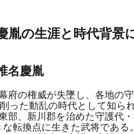
名慶胤の生涯と時代背景
椎名慶胤
幕府の権威が失墜し、各地の守
削った動乱の時代として知ら
東部、新川郡を治めた守護代・
きな転換点に生きた武将である