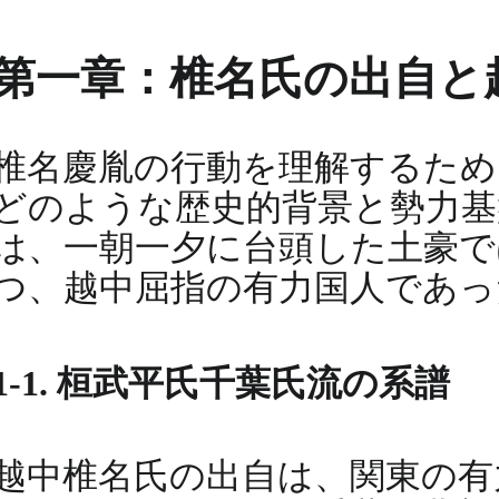
第一章：椎名氏の出自と
椎名慶胤の行動を理解するため
どのような歴史的背景と勢力基
は、一朝一夕に台頭した土豪で
つ、越中屈指の有力国人であっ
1-1. 桓武平氏千葉氏流の系譜
越中椎名氏の出自は、関東の有