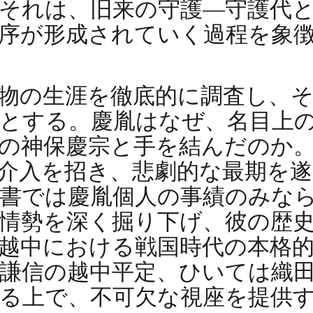
それは、旧来の守護―守護代
序が形成されていく過程を象
物の生涯を徹底的に調査し、そ
とする。慶胤はなぜ、名目上
の神保慶宗と手を結んだのか
介入を招き、悲劇的な最期を
書では慶胤個人の事績のみな
情勢を深く掘り下げ、彼の歴
越中における戦国時代の本格
謙信の越中平定、ひいては織
る上で、不可欠な視座を提供