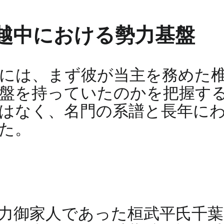
越中における勢力基盤
には、まず彼が当主を務めた
盤を持っていたのかを把握す
はなく、名門の系譜と長年に
た。
力御家人であった桓武平氏千