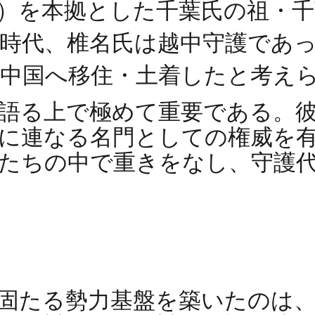
）を本拠とした千葉氏の祖・千
時代、椎名氏は越中守護であ
越中国へ移住・土着したと考え
語る上で極めて重要である。
に連なる名門としての権威を
たちの中で重きをなし、守護
固たる勢力基盤を築いたのは