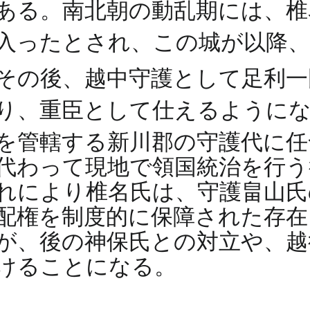
ある。南北朝の動乱期には、椎
入ったとされ、この城が以降
その後、越中守護として足利一
り、重臣として仕えるように
を管轄する新川郡の守護代に
代わって現地で領国統治を行う
れにより椎名氏は、守護畠山氏
配権を制度的に保障された存在
が、後の神保氏との対立や、越
けることになる。