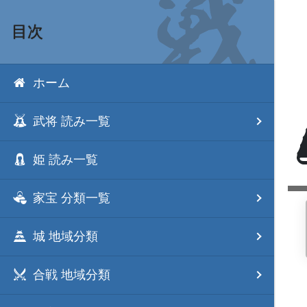
目次
ホーム
武将 読み一覧
姫 読み一覧
家宝 分類一覧
城 地域分類
合戦 地域分類