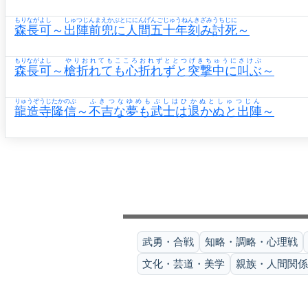
もりながよし
しゅつじんまえかぶとににんげんごじゅうねんきざみうちじに
森長可
～
出陣前兜に人間五十年刻み討死
～
もりながよし
やりおれてもこころおれずととつげきちゅうにさけぶ
森長可
～
槍折れても心折れずと突撃中に叫ぶ
～
りゅうぞうじたかのぶ
ふきつなゆめもぶしはひかぬとしゅつじん
龍造寺隆信
～
不吉な夢も武士は退かぬと出陣
～
武勇・合戦
知略・調略・心理戦
文化・芸道・美学
親族・人間関係