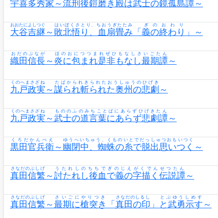
宇喜多秀家
～
流刑後鎧磨き殿は武士の鏡孤島譚
～
おおたによしつぐ
はいぼくさとり、ちおうぎたたみ
ぎのおわり
大谷吉継
～
敗北悟り、血扇畳み
「
義の終わり
」～
おだのぶなが
ほのおにつつまれぜひもなしさいごたん
織田信長
～
炎に包まれ是非もなし最期譚
～
くのへまさざね
たばかられきられたおうしゅうのひげき
九戸政実
～
謀られ斬られた奥州の悲劇
～
くのへまさざね
もののふのみちことばにあらずひげきたん
九戸政実
～
武士の道言葉にあらず悲劇譚
～
くろだかんべえ
ゆうへいちゅう、くものいとでだっしゅつおもいつく
黒田官兵衛
～
幽閉中、蜘蛛の糸で脱出思いつく
～
さなだのぶしげ
うたれしのちちでぎのじえがくでんせつたん
真田信繁
～
討たれし後血で義の字描く伝説譚
～
さなだのぶしげ
さいごにやりつき
さなだのしるし
とぶゆうしめす
真田信繁
～
最期に槍突き
「
真田の印
」
と武勇示す
～