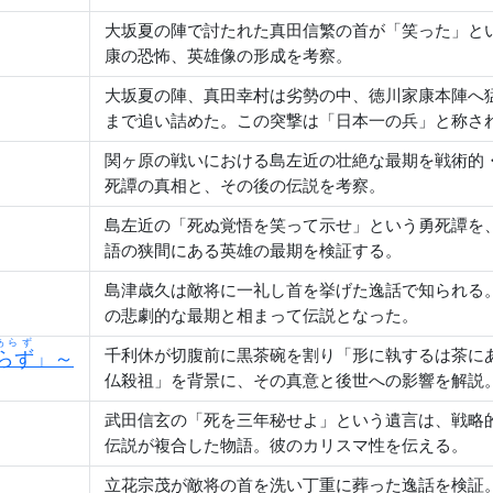
大坂夏の陣で討たれた真田信繁の首が「笑った」と
康の恐怖、英雄像の形成を考察。
大坂夏の陣、真田幸村は劣勢の中、徳川家康本陣へ
まで追い詰めた。この突撃は「日本一の兵」と称さ
関ヶ原の戦いにおける島左近の壮絶な最期を戦術的
死譚の真相と、その後の伝説を考察。
島左近の「死ぬ覚悟を笑って示せ」という勇死譚を
語の狭間にある英雄の最期を検証する。
島津歳久は敵将に一礼し首を挙げた逸話で知られる
の悲劇的な最期と相まって伝説となった。
あらず
千利休が切腹前に黒茶碗を割り「形に執するは茶に
らず
」～
仏殺祖」を背景に、その真意と後世への影響を解説
武田信玄の「死を三年秘せよ」という遺言は、戦略
伝説が複合した物語。彼のカリスマ性を伝える。
立花宗茂が敵将の首を洗い丁重に葬った逸話を検証