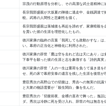
宗茂の行動原理を分析し、その高潔な武士道精神に
長宗我部盛親が大坂夏の陣後に逃走中、金銭調達で
較。武将の人間性と悲劇性を描く。
長宗我部盛親は落城後も再起を諦めず、家康暗殺を
を貫いた彼の生涯を理想化したもの。
徳川家康の臨終の言葉「我死しても政動かすな」は
い。幕府の正当化と神格化に利用された。
徳川家康の辞世「鷹は空を去れど志は天にあり」は
下泰平を願った彼の生涯と志を象徴する「詩的真実
徳川家康の辞世「人の一生は重荷を負うて遠き道を
せ、死の床で幕府安泰の遺言を残した生涯を後世が
豊臣秀次の高野山での切腹は、秀吉への無実の抗議
と大衆の物語需要が「殺生関白」像を生んだ。
豊臣秀次の「切腹前夜、金襥の直衣で舞った」逸話
ダ。秀次は冷静に死を受け入れ、辞世の句は無念を