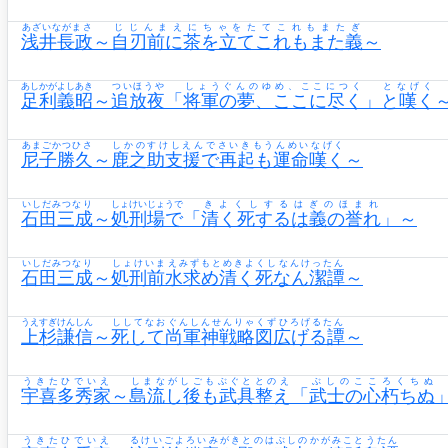
あざいながまさ
じじんまえにちゃをたてこれもまたぎ
浅井長政
～
自刃前に茶を立てこれもまた義
～
あしかがよしあき
ついほうや
しょうぐんのゆめ、ここにつく
となげく
足利義昭
～
追放夜
「
将軍の夢、ここに尽く
」
と嘆く
あまごかつひさ
しかのすけしえんでさいきもうんめいなげく
尼子勝久
～
鹿之助支援で再起も運命嘆く
～
いしだみつなり
しょけいじょうで
きよくしするはぎのほまれ
石田三成
～
処刑場で
「
清く死するは義の誉れ
」～
いしだみつなり
しょけいまえみずもとめきよくしなんけったん
石田三成
～
処刑前水求め清く死なん潔譚
～
うえすぎけんしん
ししてなおぐんしんせんりゃくずひろげるたん
上杉謙信
～
死して尚軍神戦略図広げる譚
～
うきたひでいえ
しまながしごもぶぐととのえ
ぶしのこころくちぬ
宇喜多秀家
～
島流し後も武具整え
「
武士の心朽ちぬ
うきたひでいえ
るけいごよろいみがきとのはぶしのかがみことうたん