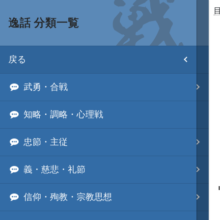
逸話 分類一覧
目次
戻る
ホーム
武勇・合戦
武将 読み一覧
知略・調略・心理戦
姫 読み一覧
忠節・主従
家宝 分類一覧
義・慈悲・礼節
城 地域分類
信仰・殉教・宗教思想
合戦 地域分類