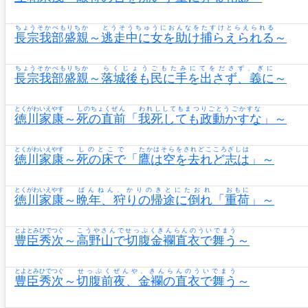
ちょうそかべもりちか
とうそうちゅうにおんなをたすけとらえられる
長宗我部盛親
～
逃走中に女を助け捕らえられる
～
ちょうそかべもりちか
らくじょうごもたみにてをださず、ぎに
長宗我部盛親
～
落城後も民に手を出さず、義に
～
とくがわいえやす
しのちょくぜん
われししてもまつりごとうごかすな
徳川家康
～
死の直前
「
我死しても政動かすな
」～
とくがわいえやす
しのとこで
たかはそらをされどこころざしは
徳川家康
～
死の床で
「
鷹は空を去れど志は
」～
とくがわいえやす
ばんねん、かりのきとにたおれ
おもに
徳川家康
～
晩年、狩りの帰途に倒れ
「
重荷
」～
とよとみひでつぐ
こうやさんでせっぷくきんらんのういでまう
豊臣秀次
～
高野山で切腹金襴直衣で舞う
～
とよとみひでつぐ
せっぷくぜんや、きんらんのういでまう
豊臣秀次
～
切腹前夜、金襴の直衣で舞う
～