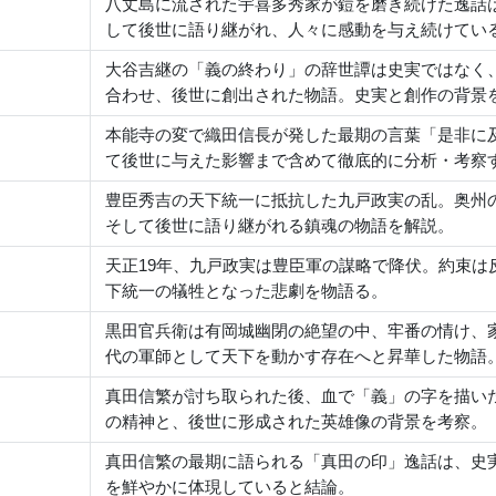
八丈島に流された宇喜多秀家が鎧を磨き続けた逸話
して後世に語り継がれ、人々に感動を与え続けてい
大谷吉継の「義の終わり」の辞世譚は史実ではなく
合わせ、後世に創出された物語。史実と創作の背景
本能寺の変で織田信長が発した最期の言葉「是非に
て後世に与えた影響まで含めて徹底的に分析・考察
豊臣秀吉の天下統一に抵抗した九戸政実の乱。奥州
そして後世に語り継がれる鎮魂の物語を解説。
天正19年、九戸政実は豊臣軍の謀略で降伏。約束
下統一の犠牲となった悲劇を物語る。
黒田官兵衛は有岡城幽閉の絶望の中、牢番の情け、
代の軍師として天下を動かす存在へと昇華した物語
真田信繁が討ち取られた後、血で「義」の字を描い
の精神と、後世に形成された英雄像の背景を考察。
真田信繁の最期に語られる「真田の印」逸話は、史
を鮮やかに体現していると結論。