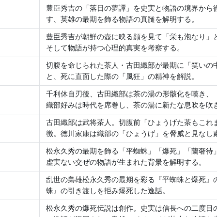
豊臣秀吉の「落日の夢譚」を史実と物語の境界から
す、英雄の最期を飾る物語の真髄を解明する。
豊臣秀吉が朝鮮の壺に映る顔を見て「栄も泡なり」
そして物語が持つ心理的真実を考察する。
切腹を命じられた茶人・古田織部が最期に「笑いの
と、死に直面した際の「風狂」の精神を解説。
千利休自刃後、古田織部は茶の湯の形骸化を嘆き、
織部好みは時代を席巻し、茶の湯に新たな息吹を吹
古田織部は武将茶人。切腹前「ひょうげた茶もこれ
徴。徳川家康は織部の「ひょうげ」を脅威と見なし
松永久秀の最期を飾る「平蜘蛛」「爆死」「蘭奢待
虚実ない交ぜの物語が生まれた背景を解明する。
乱世の梟雄松永久秀の最期を彩る『平蜘蛛と爆死』
蛛』の引き渡しを拒み爆死した逸話。
松永久秀の爆死伝説は創作。史実は信長への二度目