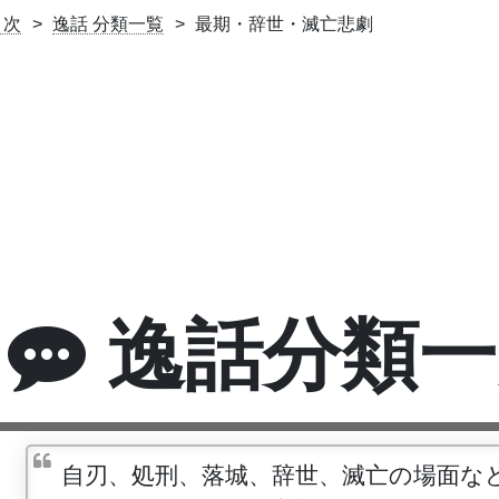
目次
逸話 分類一覧
最期・辞世・滅亡悲劇
逸話分類一
自刃、処刑、落城、辞世、滅亡の場面な