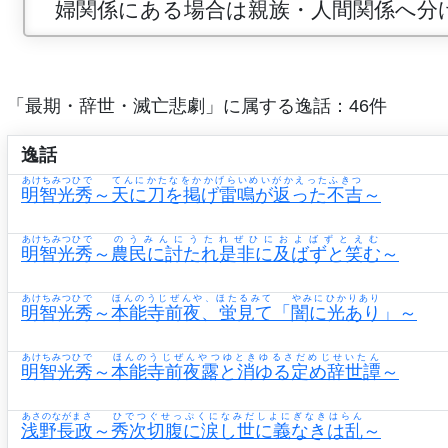
婦関係にある場合は親族・人間関係へ分
「最期・辞世・滅亡悲劇」に属する逸話：46件
逸話
あけちみつひで
てんにかたなをかかげらいめいがかえったふきつ
明智光秀
～
天に刀を掲げ雷鳴が返った不吉
～
あけちみつひで
のうみんにうたれぜひにおよばずとえむ
明智光秀
～
農民に討たれ是非に及ばずと笑む
～
あけちみつひで
ほんのうじぜんや、ほたるみて
やみにひかりあり
明智光秀
～
本能寺前夜、蛍見て
「
闇に光あり
」～
あけちみつひで
ほんのうじぜんやつゆときゆるさだめじせいたん
明智光秀
～
本能寺前夜露と消ゆる定め辞世譚
～
あさのながまさ
ひでつぐせっぷくになみだしよにぎなきはらん
浅野長政
～
秀次切腹に涙し世に義なきは乱
～