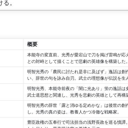
ける。
概要
本能寺の変直前、光秀が愛宕山で刀を掲げ雷鳴が応
との対峙として描くことで悲劇の英雄像を構築した
明智光秀の「農民に討たれ是非に及ばず」逸話は創
い、辞世の句を詠み自刃。武士の理想像が伝説を生
明智光秀、本能寺前夜の「闇に光あり」蛍の逸話は
武士道思想と関連し、光秀を悲劇の英雄として再構
明智光秀の辞世「露と消ゆる定めかな」は後世の創
し。光秀の真の姿は、教養人かつ冷徹な戦略家。
豊臣政権の五奉行で司法担当の浅野長政を巡る憤譚