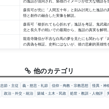
の逸話が混同され、梟雄のイメージが壮大な物語を
森長可が兜に「人間五十年」と刻み討死した逸話の
悟と創作の融合した実像を解説。
森長可「槍折れても心折れず」逸話を考証。鬼武蔵
北と長久手の戦いでの最期から、逸話の真実を解明
龍造寺隆信が不吉な白馬の夢を見たにも関わらず「
の真偽を検証。史料にはないが、彼の悲劇的英雄性
他のカテゴリ
忠節・主従
義・慈悲・礼節
信仰・殉教・宗教思想
怪異・神
政治・外交・統治
築城・土木・民政
処世・教訓・人物評