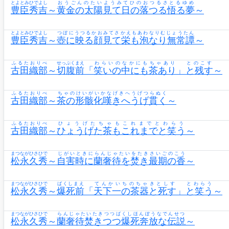
とよとみひでよし
おうごんのたいようみてひのおつるさとるゆめ
豊臣秀吉
～
黄金の太陽見て日の落つる悟る夢
～
とよとみひでよし
つぼにうつるかおみてさかえもあわなりむじょうたん
豊臣秀吉
～
壺に映る顔見て栄も泡なり無常譚
～
ふるたおりべ
せっぷくまえ
わらいのなかにもちゃあり
とのこす
古田織部
～
切腹前
「
笑いの中にも茶あり
」
と残す
～
ふるたおりべ
ちゃのけいがいかなげきへうげつらぬく
古田織部
～
茶の形骸化嘆きへうげ貫く
～
ふるたおりべ
ひょうげたちゃもこれまでとわらう
古田織部
～
ひょうげた茶もこれまでと笑う
～
まつながひさひで
じがいときにらんじゃたいをたきさいごのこう
松永久秀
～
自害時に蘭奢待を焚き最期の香
～
まつながひさひで
ばくしまえ
てんかいちのちゃきとしす
とわらう
松永久秀
～
爆死前
「
天下一の茶器と死す
」
と笑う
～
まつながひさひで
らんじゃたいたきつつばくしほんぽうなでんせつ
松永久秀
～
蘭奢待焚きつつ爆死奔放な伝説
～