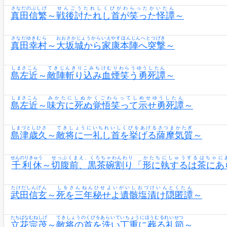
さなだのぶしげ
せんごうたれしくびがわらったかいたん
真田信繁
～
戦後討たれし首が笑った怪譚
～
さなだゆきむら
おおさかじょうからいえやすほんじんへとつげき
真田幸村
～
大坂城から家康本陣へ突撃
～
しまさこん
てきじんきりこみちけむりわらうゆうしたん
島左近
～
敵陣斬り込み血煙笑う勇死譚
～
しまさこん
みかたにしぬかくごわらってしめせゆうしたん
島左近
～
味方に死ぬ覚悟笑って示せ勇死譚
～
しまづとしひさ
てきしょうにいちれいしくびをあげるさつまかたぎ
島津歳久
～
敵将に一礼し首を挙げる薩摩気質
～
せんのりきゅう
せっぷくまえ、くろちゃわんわり
かたちにしゅうするはちゃに
千利休
～
切腹前、黒茶碗割り
「
形に執するは茶にあ
たけだしんげん
しをさんねんひせよいがいしおづけいんとくたん
武田信玄
～
死を三年秘せよ遺骸塩漬け隠匿譚
～
たちばなむねしげ
てきしょうのくびをあらいていちょうにほうむるれいせつ
立花宗茂
～
敵将の首を洗い丁重に葬る礼節
～