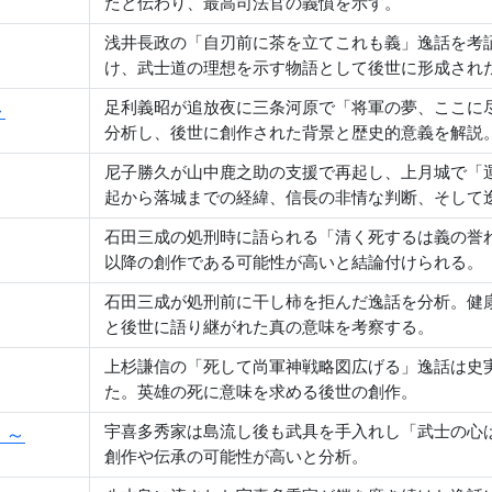
たと伝わり、最高司法官の義憤を示す。
浅井長政の「自刃前に茶を立てこれも義」逸話を考
け、武士道の理想を示す物語として後世に形成され
足利義昭が追放夜に三条河原で「将軍の夢、ここに
～
分析し、後世に創作された背景と歴史的意義を解説
尼子勝久が山中鹿之助の支援で再起し、上月城で「
起から落城までの経緯、信長の非情な判断、そして
石田三成の処刑時に語られる「清く死するは義の誉
以降の創作である可能性が高いと結論付けられる。
石田三成が処刑前に干し柿を拒んだ逸話を分析。健
と後世に語り継がれた真の意味を考察する。
上杉謙信の「死して尚軍神戦略図広げる」逸話は史
た。英雄の死に意味を求める後世の創作。
宇喜多秀家は島流し後も武具を手入れし「武士の心
」～
創作や伝承の可能性が高いと分析。