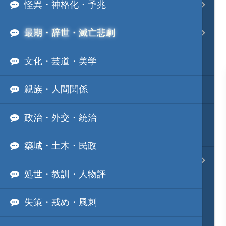
怪異・神格化・予兆
事変 地域分類
最期・辞世・滅亡悲劇
逸話 分類一覧
文化・芸道・美学
戦国ニュース
親族・人間関係
寺社・城・庭園ニュース
政治・外交・統治
信長の野望ニュース
築城・土木・民政
質問・コンタクト
処世・教訓・人物評
失策・戒め・風刺