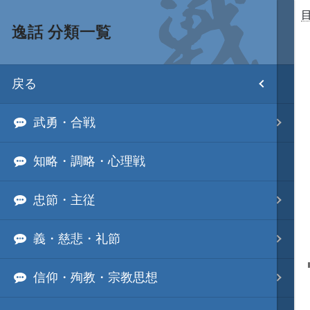
逸話 分類一覧
目次
戻る
ホーム
武勇・合戦
武将 読み一覧
知略・調略・心理戦
姫 読み一覧
忠節・主従
家宝 分類一覧
義・慈悲・礼節
城 地域分類
信仰・殉教・宗教思想
合戦 地域分類