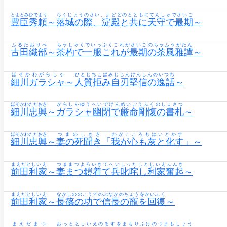
とよとみひでより
らくじょうのさい、よどどのとともにてんしゅでさいご
豊臣秀頼
～
落城の際、淀殿と共に天守で最期
～
ふるたおりべ
ちゃしゃくでいっぷくこれがさいごのちゃふうがたん
古田織部
～
茶杓で一服これが最期の茶風雅譚
～
ほそかわがらしゃ
ひとじちこばみじじんけんしんのいつわ
細川ガラシャ
～
人質拒み自刃堅信の逸話
～
ほそかわただおき
がらしゃゆうへいでげんめいごうふくのしょさつ
細川忠興
～
ガラシャ幽閉で厳命剛愎の書札
～
ほそかわただおき
つまのしきき
わがこころもはいとかす
細川忠興
～
妻の死聞き
「
我が心も灰と化す
」～
まえだとしいえ
つままつよろいきてへいしったしとしいえふんき
前田利家
～
妻まつ鎧着て兵叱咤し利家奮起
～
まえだとしいえ
ながしののこうでのぶながのちょうをかいふく
前田利家
～
長篠の功で信長の寵を回復
～
まえだまつ
おっととしいえのるすをまもりぶけのつまもしょう