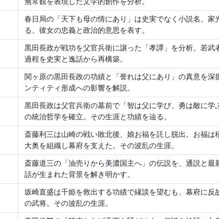
無常観を表現した文学的創作を分析。
春日局の「天下も母の情にあり」は史実でなく小説名。家
る、彼女の忠義と政治的意思を表す。
黒田長政が戦功を父官兵衛に譲った「孝譚」を分析。若武
過程を史実と逸話から再構築。
関ヶ原の黒田長政の功績と「誉れは父にあり」の真意を深
ンティティ形成への影響を解説。
黒田長政は父官兵衛の墓前で「智は父に学び、勇は敵に学
の統治哲学を確立。その生涯と功績を辿る。
斎藤利三は山崎の戦い敗北後、娘お福を託し脱出。お福は
大奥を組織し幕府を支えた。その波乱の生涯。
斎藤道三の「油売りから美濃国主へ」の伝説を、通説と最
話が生まれた背景を解き明かす。
坂崎直盛は千姫を救出する功績で縁談を望むも、幕府に反
の武将。その波乱の生涯。