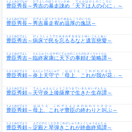
とよとみひでなが
ひでよしのぼうそういさめ
てんかはひとのこころに
豊臣秀長
～
秀吉の暴走諌め
「
天下は人の心に
」～
とよとみひでなが
ひでよしぼうそうなだめおんこうのいつわ
豊臣秀長
～
秀吉暴走宥め温厚の逸話
～
とよとみひでよし
びょうしょうでたみをわするるなとゆいごんじあい
豊臣秀吉
～
病床で民を忘るるなと遺言慈愛
～
とよとみひでよし
りんじゅういえやすにてんかのことたのむさくりゃくたん
豊臣秀吉
～
臨終家康に天下の事頼む策略譚
～
とよとみひでより
えんじょうてんしゅで
ははうえ、これがわがはな
豊臣秀頼
～
炎上天守で
「
母上、これが我が花
」～
とよとみひでより
てんしゅえんじょうごさつまでいきたせいぞんたん
豊臣秀頼
～
天守炎上後薩摩で生きた生存譚
～
とよとみひでより
ははうえ、これぞとよとみのおわりとさけぶ
豊臣秀頼
～
母上、これぞ豊臣の終わりと叫ぶ
～
とよとみひでより
よどどのとことひきこれがしゅうきょくしゅうえんたん
豊臣秀頼
～
淀殿と琴弾きこれが終曲終焉譚
～