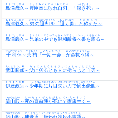
しまづとしひさ
とよとみぐんにやぶれじじん、
いさぎよきし
島津歳久
～
豊臣軍に敗れ自刃、
「
潔き死
」～
しまづよしひさ
おとうとのたいきゃくを
しりぞくゆう
とたたえた
島津義久
～
弟の退却を
「
退く勇
」
と称えた
～
しまづよしひさ
きょうだいのなかでもおんわてきしょうへしょをおくる
島津義久
～
兄弟の中でも温和敵将へ書を贈る
～
せんのりきゅう
ちゃしゃく
いちごいちえ
がいのちすくうえん
千利休
～
茶杓
「
一期一会
」
が命救う縁
～
たけだかつより
ちちにおとるともひとにおとらじとじじん
武田勝頼
～
父に劣るとも人に劣らじと自刃
～
だてまさむね
しょうねんきにかためうしないかたなでてきしゅつごうたん
伊達政宗
～
少年期に片目失い刀で摘出豪胆
～
つきやまどの
しのちょくぜんわがしにていえやすいく
築山殿
～
死の直前我が死にて家康生く
～
つきやまどの
ととうつうじうたがわれちゅうさつふきつたん
築山殿
～
徒党通じ疑われ誅殺不吉譚
～