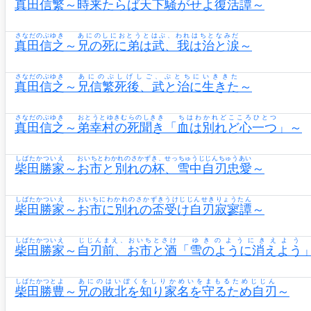
真田信繁
～
時来たらば天下騒がせよ復活譚
～
さなだのぶゆき
あにのしにおとうとはぶ、われはちとなみだ
真田信之
～
兄の死に弟は武、我は治と涙
～
さなだのぶゆき
あにのぶしげしご、ぶとちにいききた
真田信之
～
兄信繁死後、武と治に生きた
～
さなだのぶゆき
おとうとゆきむらのしきき
ちはわかれどこころひとつ
真田信之
～
弟幸村の死聞き
「
血は別れど心一つ
」～
しばたかついえ
おいちとわかれのさかずき、せっちゅうじじんちゅうあい
柴田勝家
～
お市と別れの杯、雪中自刃忠愛
～
しばたかついえ
おいちにわかれのさかずきうけじじんせきりょうたん
柴田勝家
～
お市に別れの盃受け自刃寂寥譚
～
しばたかついえ
じじんまえ、おいちとさけ
ゆきのようにきえよう
柴田勝家
～
自刃前、お市と酒
「
雪のように消えよう
しばたかつとよ
あにのはいぼくをしりかめいをまもるためじじん
柴田勝豊
～
兄の敗北を知り家名を守るため自刃
～