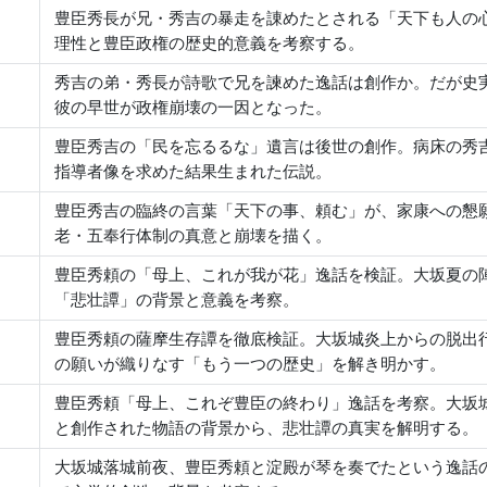
豊臣秀長が兄・秀吉の暴走を諌めたとされる「天下も人の
理性と豊臣政権の歴史的意義を考察する。
秀吉の弟・秀長が詩歌で兄を諫めた逸話は創作か。だが史
彼の早世が政権崩壊の一因となった。
豊臣秀吉の「民を忘るるな」遺言は後世の創作。病床の秀
指導者像を求めた結果生まれた伝説。
豊臣秀吉の臨終の言葉「天下の事、頼む」が、家康への懇
老・五奉行体制の真意と崩壊を描く。
豊臣秀頼の「母上、これが我が花」逸話を検証。大坂夏の
「悲壮譚」の背景と意義を考察。
豊臣秀頼の薩摩生存譚を徹底検証。大坂城炎上からの脱出
の願いが織りなす「もう一つの歴史」を解き明かす。
豊臣秀頼「母上、これぞ豊臣の終わり」逸話を考察。大坂
と創作された物語の背景から、悲壮譚の真実を解明する。
大坂城落城前夜、豊臣秀頼と淀殿が琴を奏でたという逸話