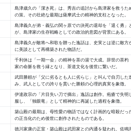
島津歳久の「潔き死」は、秀吉の追討から島津家を救うた
の策。その壮絶な最期は薩摩武士の精神的支柱となった。
島津義久が弟・義弘の関ヶ原での決死の退却を「退く勇」
が、島津家の生存戦略としての政治的意図が背景にある。
島津義久が敵将へ和歌を贈った逸話は、史実とは逆に敵方
に美談として再構築された物語だ。
千利休は「一期一会」の精神を茶の湯で大成。辞世の茶杓
家の命脈を救う縁となり、茶道文化を後世に繋いだ。
武田勝頼が「父に劣るとも人に劣らじ」と叫んで自刃した
み、武人としての誇りを貫いた勝頼の心理的真実を象徴。
伊達政宗の「片目失い刀で摘出」逸話は創作。疱瘡で失明
服し、「独眼竜」として精神的に再誕した過程を象徴。
築山殿の最期は、母性愛の物語ではなく計画的な暗殺だっ
の正当化のため後世に創作されたものである。
徳川家康の正室・築山殿は武田家との内通を疑われ、佐鳴