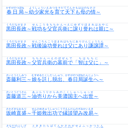
かすがのつぼね
ようしょういえみつをそだててんかもははのなさけ
春日局
～
幼少家光を育て天下も母の情
～
くろだながまさ
せんこうをちちかんべえにゆずりほまれはおやに
黒田長政
～
戦功を父官兵衛に譲り誉れは親に
～
くろだながまさ
せんごろんこうほまれはちちにありけんじょうたん
黒田長政
～
戦後論功誉れは父にあり謙譲譚
～
くろだながまさ
ちちかんべえのぼぜんで
ちはちちに
黒田長政
～
父官兵衛の墓前で
「
智は父に
」～
さいとうとしみつ
むすめをたくしだっしゅつ、かすがのつぼねたんじょうへ
斎藤利三
～
娘を託し脱出、春日局誕生へ
～
さいとうどうさん
あぶらうりからみのこくしゅへしゅっせ
斎藤道三
～
油売りから美濃国主へ出世
～
さかざきなおもり
せんひめきゅうしゅつこうでえんだんのぞみかいえき
坂崎直盛
～
千姫救出功で縁談望み改易
～
さなだのぶしげ
とききたらばてんかさわがせよふっかつたん