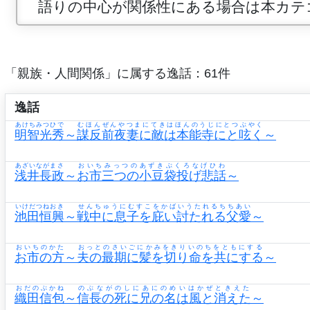
語りの中心が関係性にある場合は本カテ
「親族・人間関係」に属する逸話：61件
逸話
あけちみつひで
むほんぜんやつまにてきはほんのうじにとつぶやく
明智光秀
～
謀反前夜妻に敵は本能寺にと呟く
～
あざいながまさ
おいちみっつのあずきぶくろなげひわ
浅井長政
～
お市三つの小豆袋投げ悲話
～
いけだつねおき
せんちゅうにむすこをかばいうたれるちちあい
池田恒興
～
戦中に息子を庇い討たれる父愛
～
おいちのかた
おっとのさいごにかみをきりいのちをともにする
お市の方
～
夫の最期に髪を切り命を共にする
～
おだのぶかね
のぶながのしにあにのめいはかぜときえた
織田信包
～
信長の死に兄の名は風と消えた
～