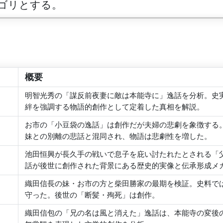
ゴリとする。
概要
明智光秀の「謀反前夜妻に敵は本能寺に」逸話を分析。史
絆を強調する物語的創作として定着した真相を解説。
お市の「小豆袋の逸話」は創作だが夫婦の悲劇を象徴する
妹との別離の悲話と混同され、物語は悲劇性を増した。
池田恒興が長久手の戦いで息子を庇い討たれたとされる「
話が後世に創作された背景にある歴史的実像と伝承形成メ
織田信長の妹・お市の方と柴田勝家の最期を検証。史料で
守った。後世の「断髪・殉死」は創作。
織田信包の「兄の名は風と消えた」逸話は、本能寺の変後