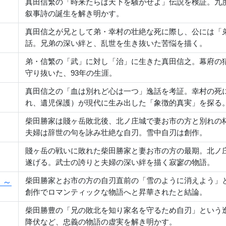
真田信繁の「時来たらば天下を騒がせよ」伝説を検証。九
叙事詩の誕生を解き明かす。
真田信之が兄として弟・幸村の壮絶な死に際し、公には「
話。兄弟の深い絆と、乱世を生き抜いた苦悩を描く。
弟・信繁の「武」に対し「治」に生きた真田信之。幕府の
守り抜いた、93年の生涯。
真田信之の「血は別れど心は一つ」逸話を考証。幸村の死
れ、遺児保護）が現代に生み出した「象徴的真実」を探る
柴田勝家は賤ヶ岳敗北後、北ノ庄城で妻お市の方と別れの
夫婦は辞世の句を詠み壮絶な自刃。雪中自刃は創作。
賤ヶ岳の戦いに敗れた柴田勝家と妻お市の方の最期。北ノ
遂げる。武士の誇りと夫婦の深い絆を描く寂寥の物語。
柴田勝家とお市の方の自刃直前の「雪のように消えよう」
」～
創作でロマンティックな物語へと昇華されたと結論。
柴田勝豊の「兄の敗北を知り家名を守るため自刃」という
降伏など、忠義の物語の虚実を解き明かす。