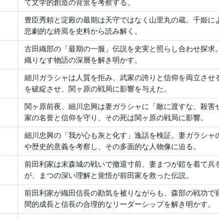
て文学的創造の背景を考察する。
豊臣秀頼と淀殿の最期は天守ではなく山里丸の蔵。千姫に
悲劇的な終焉を史料から読み解く。
古田織部の「最期の一服」伝説を史実と照らし合わせ探求
織りなす物語の深層を解き明かす。
細川ガラシャは人質を拒み、武家の誇りと信仰を両立させ
を破綻させ、関ヶ原の戦局に影響を与えた。
関ヶ原前夜、細川忠興は妻ガラシャに「敵に渡すな、殺害
家の名誉と信仰を守り、その死は関ヶ原の戦局に影響。
細川忠興の「我が心も灰と化す」逸話を検証。妻ガラシャ
や歴史的意義を考察し、その多面的な人物像に迫る。
前田利家は末森城の戦いで撤退寸前、妻まつが鎧を着て兵
が、まつの深い理解と覚悟が前田家を救った伝説。
前田利家が織田信長の勘気を被りながらも、森部の戦功で
間的成長と信長の合理的なリーダーシップを解き明かす。