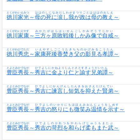
とくがわいえみつ
ははのしになみだしわがまつりごとはははのおしえ
徳川家光
～
母の死に涙し我が政は母の教え
～
とくがわいえやす
みかたがはらはいせんごしかみぞうでじかい
徳川家康
～
三方ヶ原敗戦後しかみ像で自戒
～
とくがわひでただ
いえやすしごこうたきちちのかげみるこうたん
徳川秀忠
～
家康死後香焚き父の影見る孝譚
～
とよとみひでなが
ひでよしにかねよりじんとさとすきょうだいたん
豊臣秀長
～
秀吉に金より仁と諭す兄弟譚
～
とよとみひでなが
ひでよしにかんげんしたんきをおさえたけんてい
豊臣秀長
～
秀吉に諫言し短気を抑えた賢弟
～
とよとみひでなが
ひでよしのいかりにもほほえみおんじょうをしめす
豊臣秀長
～
秀吉の怒りにも微笑み温情を示す
～
とよとみひでなが
ひでよしのかれつをやわらげじゅうもまたぶ
豊臣秀長
～
秀吉の苛烈を和らげ柔もまた武
～