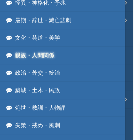
怪異・神格化・予兆
事変 地域分類
最期・辞世・滅亡悲劇
逸話 分類一覧
文化・芸道・美学
戦国ニュース
親族・人間関係
寺社・城・庭園ニュース
政治・外交・統治
信長の野望ニュース
築城・土木・民政
質問・コンタクト
処世・教訓・人物評
失策・戒め・風刺