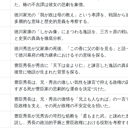
た。椿の不吉譚は彼女の悲劇を象徴。
徳川家光の「我が政は母の教え」という孝譚を、戦国から
多層的な意味と歴史的意義を考察する。
徳川家康の「しかみ像」にまつわる逸話を、三方ヶ原の戦
と史実の真偽を徹底分析。
徳川秀忠が父家康の死後、「この香に父の影を見る」と語
て徳川幕府の権力継承におけるその意味を探る。
豊臣秀長が秀吉に「天下は金より仁」と諫言した逸話の真
後世に物語が生まれた背景を探る。
豊臣秀長は、兄・秀吉の激しい気性を諫言で抑える政権の
すぎる死が豊臣家の悲劇的な運命を決定づけた。
豊臣秀長は、兄・秀吉の激情を「兄上も人なれば」の一言
臣政権を支え、その死が政権の不安定化を招いた。
豊臣秀長が兄秀吉の苛烈な処断を「柔もまた武」と諌めた
説し、秀長の政治的手腕と豊臣政権における役割を考察す