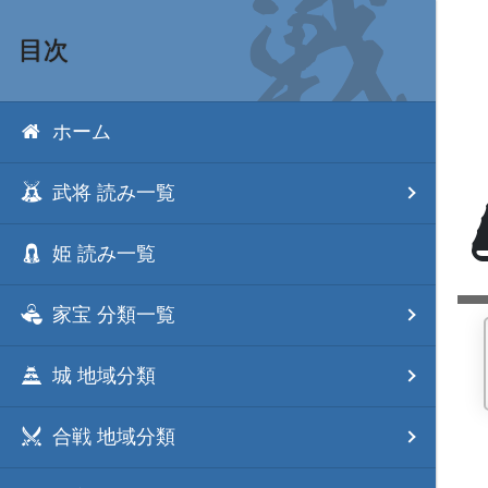
目次
ホーム
武将 読み一覧
姫 読み一覧
家宝 分類一覧
城 地域分類
合戦 地域分類