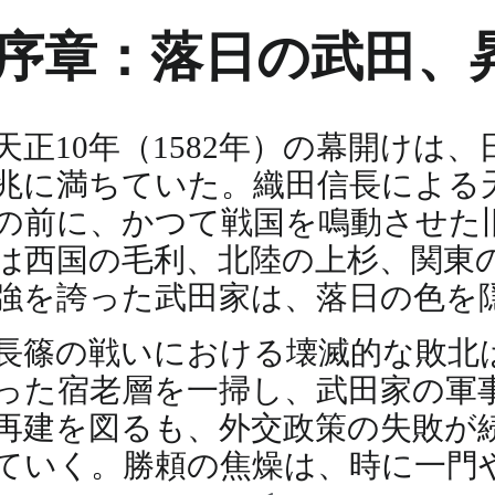
序章：落日の武田、
天正10年（1582年）の幕開け
兆に満ちていた。織田信長による
の前に、かつて戦国を鳴動させた
は西国の毛利、北陸の上杉、関東
強を誇った武田家は、落日の色を
長篠の戦いにおける壊滅的な敗北
った宿老層を一掃し、武田家の軍
再建を図るも、外交政策の失敗が
ていく。勝頼の焦燥は、時に一門