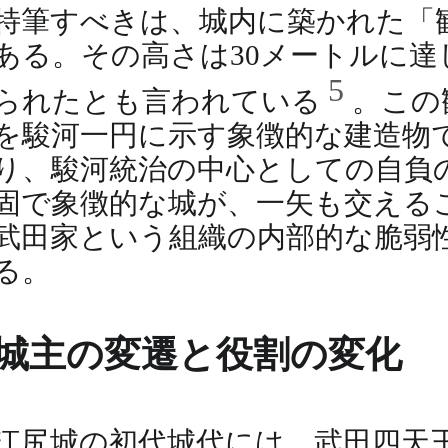
特筆すべきは、城内に築かれた「
ある。その高さは30メートルに
5
られたとも言われている
。この
を駿河一円に示す象徴的な建造物
り、駿河統治の中心としての自負
固で象徴的な城が、一矢も交える
武田家という組織の内部的な脆弱
る。
城主の変遷と役割の変化
江尻城の初代城代には、武田四天