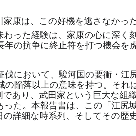
川家康は、この好機を逃さなかっ
味わった経験は、家康の心に深く
長年の抗争に終止符を打つ機会を
征伐において、駿河国の要衝・江
城の陥落以上の意味を持つ。それ
利であり、武田家という巨大な組
あった。本報告書は、この「江尻
日の詳細な時系列、そしてその歴