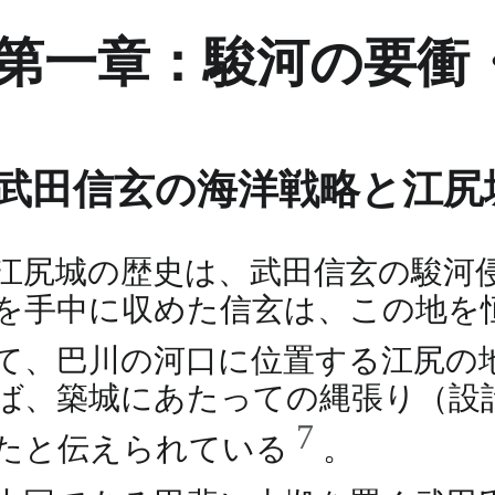
第一章：駿河の要衝
武田信玄の海洋戦略と江尻
江尻城の歴史は、武田信玄の駿河侵
を手中に収めた信玄は、この地を
て、巴川の河口に位置する江尻の
ば、築城にあたっての縄張り（設
7
たと伝えられている
。