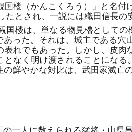
観国楼（かんこくろう）」と名付
達したとされ、一説には織田信長の
観国楼は、単なる物見櫓としての
であった。それは、城主である穴
の表れでもあった。しかし、皮肉
ことなく明け渡されることになる
性の鮮やかな対比は、武田家滅亡
王の一人に数えられる猛将・山県