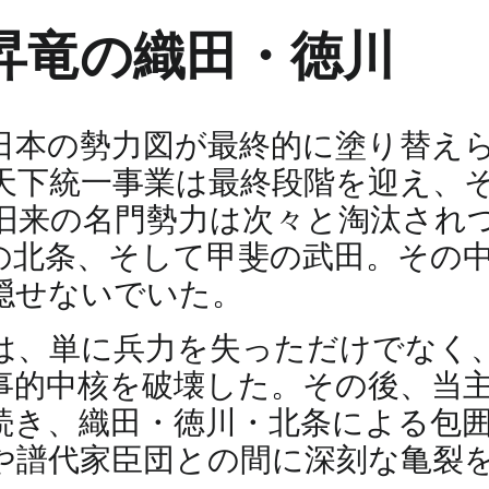
昇竜の織田・徳川
は、日本の勢力図が最終的に塗り替
天下統一事業は最終段階を迎え、
旧来の名門勢力は次々と淘汰され
の北条、そして甲斐の武田。その
隠せないでいた。
は、単に兵力を失っただけでなく
事的中核を破壊した。その後、当
続き、織田・徳川・北条による包
や譜代家臣団との間に深刻な亀裂