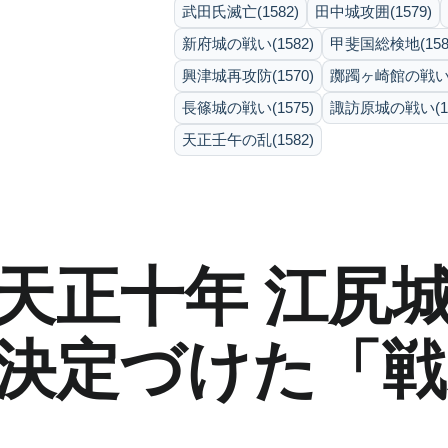
武田氏滅亡(1582)
田中城攻囲(1579)
新府城の戦い(1582)
甲斐国総検地(158
興津城再攻防(1570)
躑躅ヶ崎館の戦い(1
長篠城の戦い(1575)
諏訪原城の戦い(15
天正壬午の乱(1582)
天正十年 江尻
決定づけた「戦