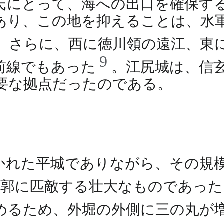
氏にとって、海への出口を確保す
あり、この地を抑えることは、水
。さらに、西に徳川領の遠江、東
9
前線でもあった
。江尻城は、信
要な拠点だったのである。
れた平城でありながら、その規模
城郭に匹敵する壮大なものであっ
めるため、外堀の外側に三の丸が