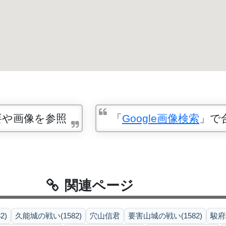
要や画像を参照
「
Google画像検索
」で
関連ページ
2)
久能城の戦い(1582)
穴山信君
要害山城の戦い(1582)
駿府