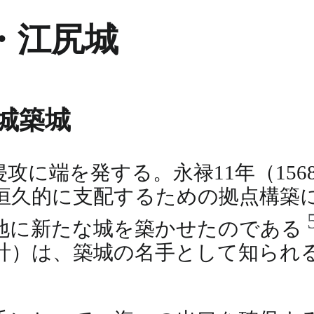
・江尻城
城築城
攻に端を発する。永禄11年（156
恒久的に支配するための拠点構築
地に新たな城を築かせたのである
計）は、築城の名手として知られ