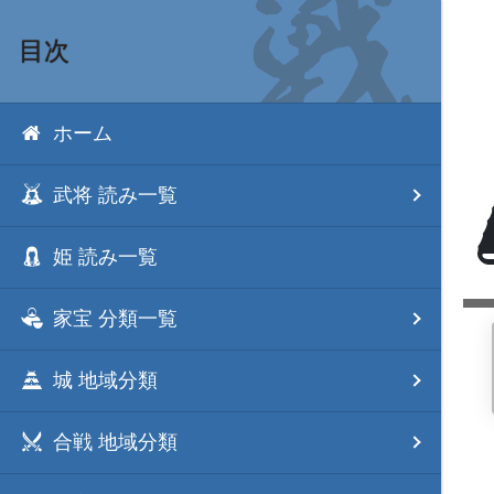
目次
ホーム
武将 読み一覧
姫 読み一覧
家宝 分類一覧
城 地域分類
合戦 地域分類