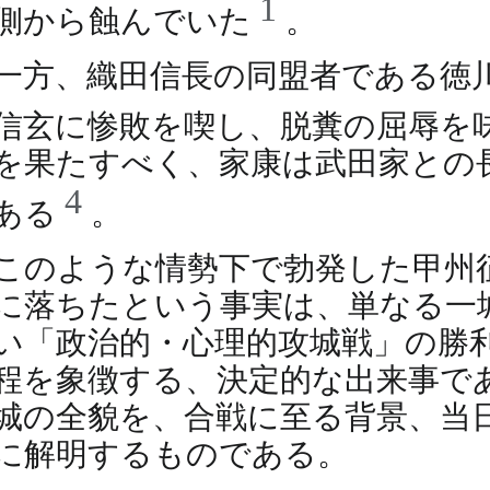
1
側から蝕んでいた
。
一方、織田信長の同盟者である徳
信玄に惨敗を喫し、脱糞の屈辱を
を果たすべく、家康は武田家との
4
ある
。
このような情勢下で勃発した甲州
に落ちたという事実は、単なる一
い「政治的・心理的攻城戦」の勝
程を象徴する、決定的な出来事で
城の全貌を、合戦に至る背景、当
に解明するものである。