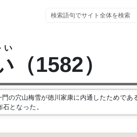
かい
い
（1582）
一門の穴山梅雪が徳川家康に内通したためであ
布石となった。