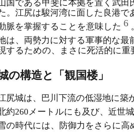
山国である甲斐に本拠を置く武田
た。江尻は駿河湾に面した良港で
6
動脈を掌握することを意味した
地は、両勢力に対する軍事的な最
現するための、まさに死活的に重
城の構造と「観国楼」
江尻城は、巴川下流の低湿地に築か
北約260メートルにも及び、近世
雪の時代には、防御力をさらに高