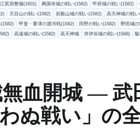
江尻宿整備(1601)
興国寺城の戦い(1582)
甲府城の戦い(1582)
2)
天目山の戦い(1582)
岩殿山城の戦い(1582)
高天神城の戦い(
582)
甲斐・要津の渡河戦(1582)
田野の戦い(1582)
野田城の戦
82)
高遠城の戦い(1582)
高天神城
井伊谷城の戦い(1568)
駿
城無血開城 ― 
わぬ戦い」の