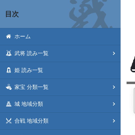
目次
ホーム
武将 読み一覧
姫 読み一覧
家宝 分類一覧
城 地域分類
合戦 地域分類