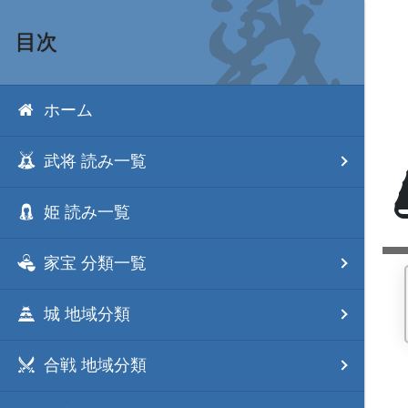
目次
ホーム
武将 読み一覧
姫 読み一覧
家宝 分類一覧
城 地域分類
合戦 地域分類