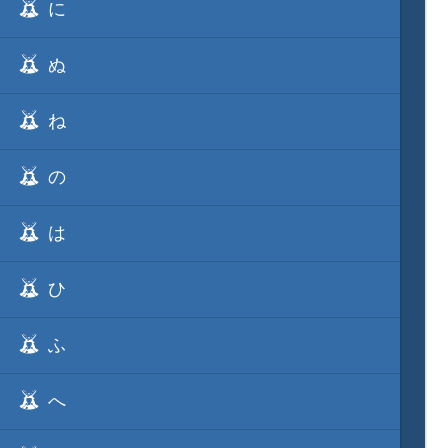
に
ぬ
ね
の
は
ひ
ふ
へ