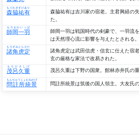
もりわきすけあり
森脇祐有は吉川家の宿老。主君興経の
森脇祐有
た。
もろおかいっぱ
師岡一羽は戦国時代の剣豪で、一羽流
師岡一羽
は天然理心流に影響を与えたとされる
もろずみとらさだ
諸角虎定は武田信虎・信玄に仕えた宿老
諸角虎定
玄の厳格な家法で改易された。
もろひさしげ
茂呂久重は下野の国衆。館林赤井氏の
茂呂久重
もんぢゅうじょむねかげ
問註所統景は筑後の国人領主。大友氏
問註所統景