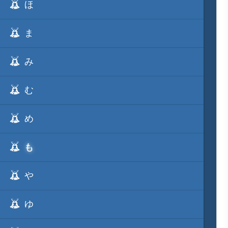
ほ
ま
み
む
め
も
や
ゆ