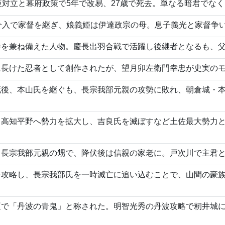
臣対立と幕府政策で5年で改易、27歳で死去。単なる暗君でな
介入で家督を継ぎ、娘義姫は伊達政宗の母。息子義光と家督争
養を兼ね備えた人物。慶長出羽合戦で活躍し後継者となるも、
に長けた忍者として創作されたが、望月卯左衛門幸忠が史実の
死後、本山氏を継ぐも、長宗我部元親の攻勢に敗れ、朝倉城・
高知平野へ勢力を拡大し、吉良氏を滅ぼすなど土佐最大勢力とな
。長宗我部元親の甥で、降伏後は信親の家老に。戸次川で主君
を攻略し、長宗我部氏を一時滅亡に追い込むことで、山間の豪
臣で「丹波の青鬼」と称された。明智光秀の丹波攻略で籾井城