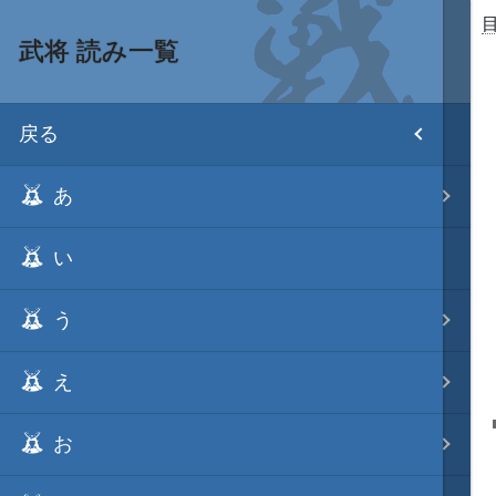
武将 読み一覧
目次
戻る
ホーム
あ
武将 読み一覧
い
姫 読み一覧
う
家宝 分類一覧
え
城 地域分類
お
合戦 地域分類