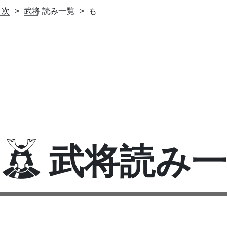
目次
武将 読み一覧
も
武将読み