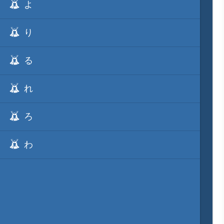
よ
り
る
れ
ろ
わ