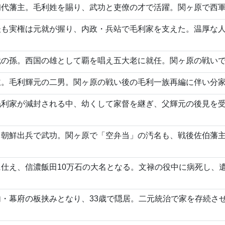
初代藩主。毛利姓を賜り、武功と吏僚の才で活躍。関ヶ原で西
後も実権は元就が握り、内政・兵站で毛利家を支えた。温厚な
就の孫。西国の雄として覇を唱え五大老に就任。関ヶ原の戦い
主。毛利輝元の二男。関ヶ原の戦い後の毛利一族再編に伴い分
毛利家が減封される中、幼くして家督を継ぎ、父輝元の後見を
り朝鮮出兵で武功。関ヶ原で「空弁当」の汚名も、戦後佐伯藩
仕え、信濃飯田10万石の大名となる。文禄の役中に病死し、
・幕府の板挟みとなり、33歳で隠居。二元統治で家を存続させ