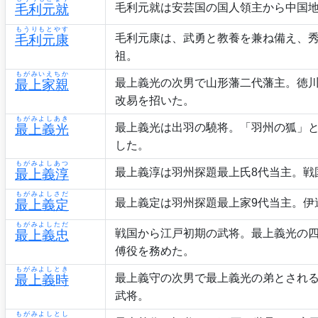
毛利元就は安芸国の国人領主から中国地
毛利元就
もうりもとやす
毛利元康は、武勇と教養を兼ね備え、
毛利元康
祖。
もがみいえちか
最上義光の次男で山形藩二代藩主。徳
最上家親
改易を招いた。
もがみよしあき
最上義光は出羽の驍将。「羽州の狐」と
最上義光
した。
もがみよしあつ
最上義淳は羽州探題最上氏8代当主。
最上義淳
もがみよしさだ
最上義定は羽州探題最上家9代当主。
最上義定
もがみよしただ
戦国から江戸初期の武将。最上義光の
最上義忠
傅役を務めた。
もがみよしとき
最上義守の次男で最上義光の弟とされ
最上義時
武将。
もがみよしとし