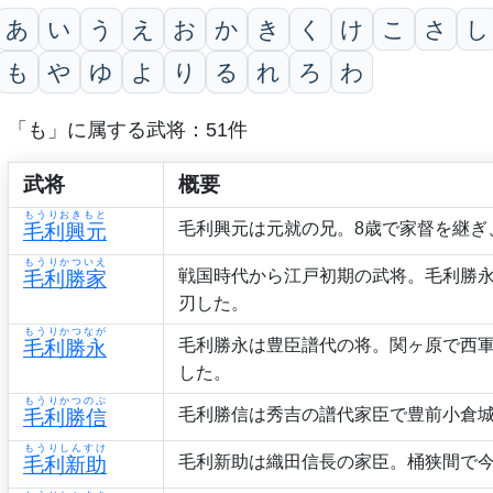
あ
い
う
え
お
か
き
く
け
こ
さ
し
も
や
ゆ
よ
り
る
れ
ろ
わ
「も」に属する武将：51件
武将
概要
もうりおきもと
毛利興元は元就の兄。8歳で家督を継ぎ
毛利興元
もうりかついえ
戦国時代から江戸初期の武将。毛利勝
毛利勝家
刃した。
もうりかつなが
毛利勝永は豊臣譜代の将。関ヶ原で西
毛利勝永
した。
もうりかつのぶ
毛利勝信は秀吉の譜代家臣で豊前小倉
毛利勝信
もうりしんすけ
毛利新助は織田信長の家臣。桶狭間で
毛利新助