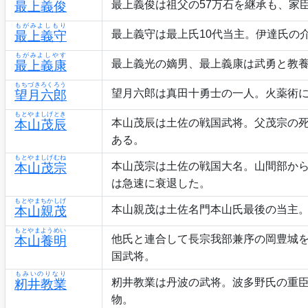
最上義俊は祖父の57万石を継承も、家
最上義俊
もがみよしもり
最上義守は最上氏10代当主。伊達氏の
最上義守
もがみよしやす
最上義光の嫡男、最上義康は武勇と教
最上義康
もちづきろくろう
望月六郎は真田十勇士の一人。火薬術
望月六郎
もとやましげとき
本山茂辰は土佐の戦国武将。父茂宗の
本山茂辰
ある。
もとやましげむね
本山茂宗は土佐の戦国大名。山間部から
本山茂宗
は急速に衰退した。
もとやまちかしげ
本山親茂は土佐名門本山氏最後の当主
本山親茂
もとやまようめい
他氏と連合して長宗我部兼序の岡豊城
本山養明
国武将。
もみいのりなり
籾井教業は丹波の武将。波多野氏の重
籾井教業
物。