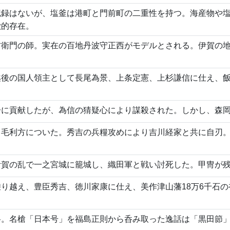
記録はないが、塩釜は港町と門前町の二重性を持つ。海産物や
徴的存在。
右衛門の師。実在の百地丹波守正西がモデルとされる。伊賀の
越後の国人領主として長尾為景、上条定憲、上杉謙信に仕え、
一に貢献したが、為信の猜疑心により謀殺された。しかし、森
し毛利方についた。秀吉の兵糧攻めにより吉川経家と共に自刃
伊賀の乱で一之宮城に籠城し、織田軍と戦い討死した。甲冑が
り越え、豊臣秀吉、徳川家康に仕え、美作津山藩18万6千石
。名槍「日本号」を福島正則から呑み取った逸話は「黒田節」