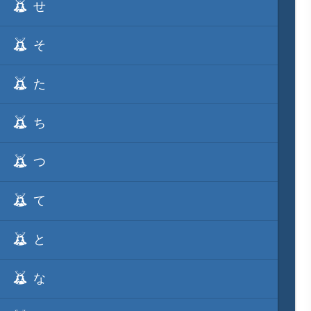
せ
そ
た
ち
つ
て
と
な