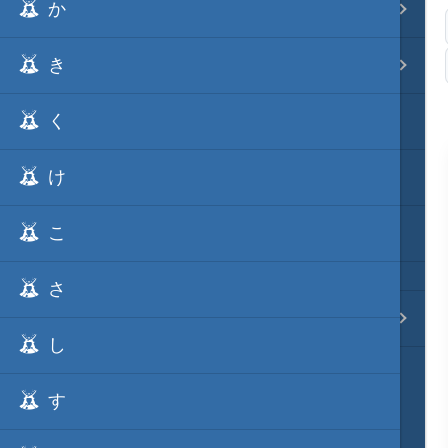
か
事変 地域分類
き
逸話 分類一覧
く
戦国ニュース
け
寺社・城・庭園ニュース
こ
信長の野望ニュース
さ
質問・コンタクト
し
す