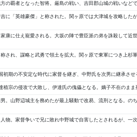
方の覇者となった智将。厳島の戦い、吉田郡山城の戦いなどで
秀吉に「英雄豪傑」と称された。関ヶ原では大津城を攻略した
川家康に仕え寵愛される。大坂の陣で豊臣派の弟を誅殺して近
称され、謀略と武勇で領土を拡大。関ヶ原で東軍につき上杉軍
戦国初期の不安定な時代に家督を継ぎ、中野氏を次男に継承させ
伊達稙宗の侵攻で大敗し、伊達氏の傀儡となる。嫡子不在のまま
四男。山野辺城主を務めたが最上騒動で改易、流刑となる。の
る人物。家督争いで兄に敗れ中野城で自害したとされるが、一