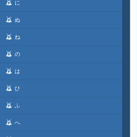
に
ぬ
ね
の
は
ひ
ふ
へ