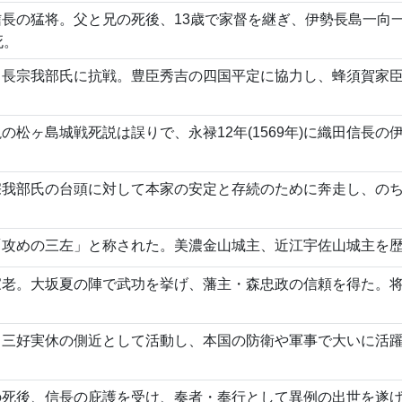
長の猛将。父と兄の死後、13歳で家督を継ぎ、伊勢長島一向
死。
、長宗我部氏に抗戦。豊臣秀吉の四国平定に協力し、蜂須賀家
の松ヶ島城戦死説は誤りで、永禄12年(1569年)に織田信長
宗我部氏の台頭に対して本家の安定と存続のために奔走し、の
「攻めの三左」と称された。美濃金山城主、近江宇佐山城主を
家老。大坂夏の陣で武功を挙げ、藩主・森忠政の信頼を得た。
。三好実休の側近として活動し、本国の防衛や軍事で大いに活
死後、信長の庇護を受け、奏者・奉行として異例の出世を遂げ