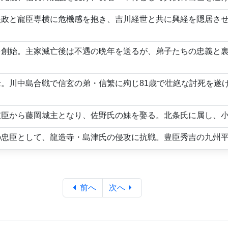
失政と寵臣専横に危機感を抱き、吉川経世と共に興経を隠居さ
を創始。主家滅亡後は不遇の晩年を送るが、弟子たちの忠義と
。
。川中島合戦で信玄の弟・信繁に殉じ81歳で壮絶な討死を遂
重臣から藤岡城主となり、佐野氏の妹を娶る。北条氏に属し、
の忠臣として、龍造寺・島津氏の侵攻に抗戦。豊臣秀吉の九州
前へ
次へ