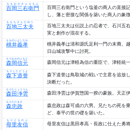
ももおかさんえもん
百岡三右衛門という塩釜の商人の直接
百岡三右衛門
し、藩と密接な関係を築いた商人の象
ももちさんだゆう
百地三太夫は伝説上の忍者で、石川五
百地三太夫
実と創作が混在する。
もものいよしたか
桃井義孝は清和源氏足利一門の末裔。
桃井義孝
日山城攻撃中に討死。
もりおかのぶもと
森岡信元は津軽為信の重臣で、津軽統
森岡信元
もりしたどうよ
森下道誉は鳥取城の戦いで主君を追放
森下道誉
決断だった。
もりたじょううん
森田浄雲は伊賀惣国一揆の豪族。天正
森田浄雲
もりただまさ
森忠政は森可成の六男。兄たちの死を乗
森忠政
ど、泰平の世の礎を築いた。
もりとものぶ
母里友信は黒田孝高・長政に仕えた勇将
母里友信