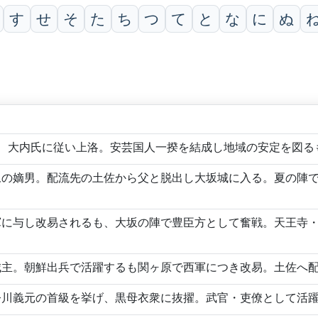
す
せ
そ
た
ち
つ
て
と
な
に
ぬ
、大内氏に従い上洛。安芸国人一揆を結成し地域の安定を図る
永の嫡男。配流先の土佐から父と脱出し大坂城に入る。夏の陣
軍に与し改易されるも、大坂の陣で豊臣方として奮戦。天王寺
城主。朝鮮出兵で活躍するも関ヶ原で西軍につき改易。土佐へ
今川義元の首級を挙げ、黒母衣衆に抜擢。武官・吏僚として活