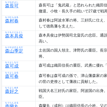
もりながよし
森長可は「鬼武蔵」と恐れられた織田信
森長可
撤退。小牧・長久手の戦いで27歳で戦
もりむらはる
森村春は阿波水軍の将。三好氏に仕え
森村春
して徳島藩を支えた。
もりもとともとし
森本具俊は伊勢国司北畠氏の忠臣。通説
森本具俊
高い。
もりやますえさだ
土佐国の国人領主。津野氏の重臣。長
森山季定
将。
もりよしなり
森可成は織田信長の重臣。武勇に優れ
森可成
もりよしはる
森可春は森可成の孫で、津山藩森家の
森可春
の世の吏僚として藩政に貢献した。
もりよしゆき
戦国大名三好氏の家臣。阿波国の出身
森好之
臣。
もりらんまる
森蘭丸（成利）は織田信長の小姓。父の
森蘭丸