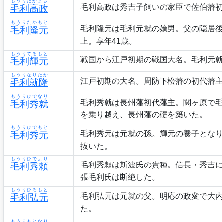
もうりたかまさ
毛利高政は秀吉子飼いの家臣で佐伯藩
毛利高政
もうりたかもと
毛利隆元は毛利元就の嫡男。父の隠居
毛利隆元
上。享年41歳。
もうりてるもと
戦国から江戸初期の戦国大名。毛利元
毛利輝元
もうりなりたか
江戸初期の大名。周防下松藩の初代藩
毛利就隆
もうりひでなり
毛利秀就は長州藩初代藩主。関ヶ原で
毛利秀就
を乗り越え、長州藩の礎を築いた。
もうりひでもと
毛利秀元は元就の孫。輝元の養子とな
毛利秀元
抜いた。
もうりひでより
毛利秀頼は斯波氏の貴種。信長・秀吉に
毛利秀頼
張毛利氏は断絶した。
もうりひろもと
毛利弘元は元就の父。明応の政変で大内
毛利弘元
た。
もうりもとなり