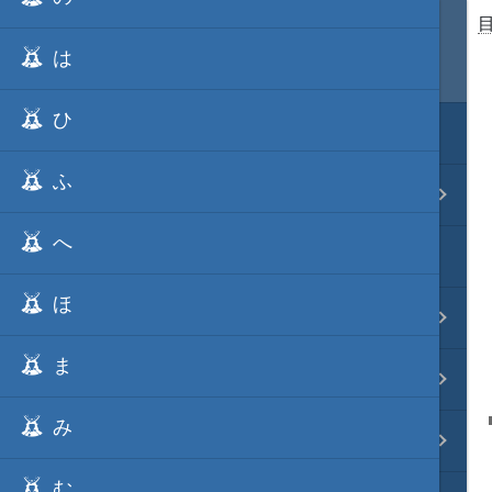
目次
は
ひ
ホーム
ふ
武将 読み一覧
へ
姫 読み一覧
ほ
家宝 分類一覧
ま
城 地域分類
み
合戦 地域分類
む