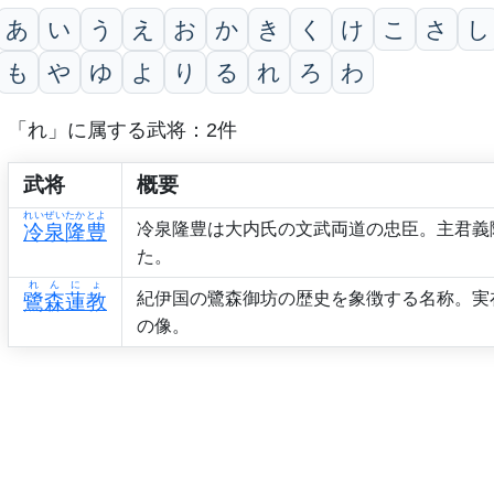
あ
い
う
え
お
か
き
く
け
こ
さ
し
も
や
ゆ
よ
り
る
れ
ろ
わ
「れ」に属する武将：2件
武将
概要
れいぜいたかとよ
冷泉隆豊は大内氏の文武両道の忠臣。主君義
冷泉隆豊
た。
れんにょ
紀伊国の鷺森御坊の歴史を象徴する名称。実
鷺森蓮教
の像。