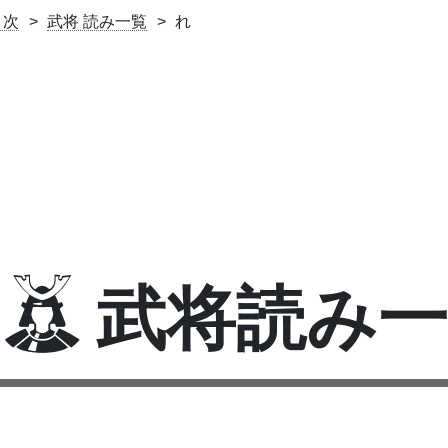
目次
武将 読み一覧
れ
武将読み