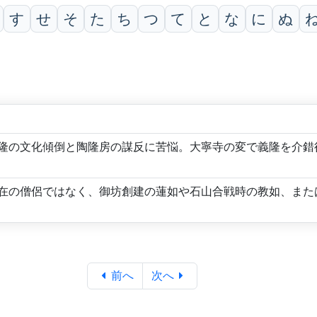
す
せ
そ
た
ち
つ
て
と
な
に
ぬ
隆の文化傾倒と陶隆房の謀反に苦悩。大寧寺の変で義隆を介錯
在の僧侶ではなく、御坊創建の蓮如や石山合戦時の教如、また
前へ
次へ