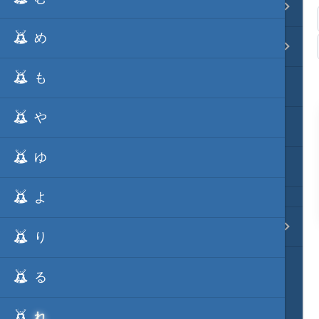
事変 地域分類
め
逸話 分類一覧
も
戦国ニュース
や
寺社・城・庭園ニュース
ゆ
信長の野望ニュース
よ
質問・コンタクト
り
る
れ